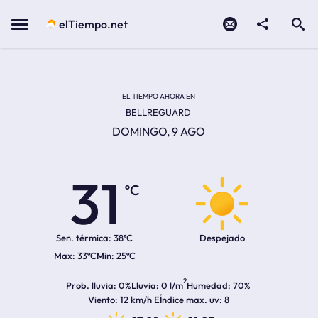
Contacto
compartir
Open search
Menu
elTiempo.net
Temperatura actual:
Temperatura máxima:
Temperatura mínima:
Hora de amanecer
Hora de anochecer
EL TIEMPO AHORA EN
BELLREGUARD
DOMINGO, 9 AGO
31
ºC
Sen. térmica:
38ºC
Despejado
33ºC
25ºC
2
Prob. lluvia
0%
Lluvia
0 l/m
Humedad
70%
Viento
12 km/h E
Índice max. uv
8