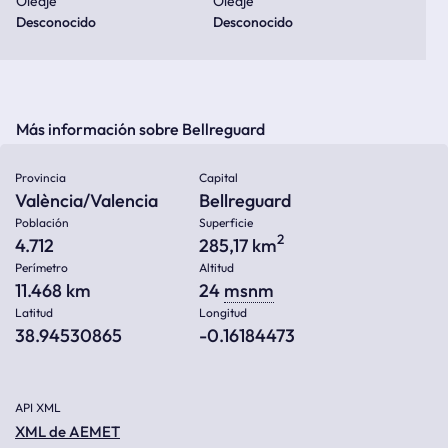
Oleaje
Oleaje
Desconocido
Desconocido
Más información sobre Bellreguard
Provincia
Capital
València/Valencia
Bellreguard
Población
Superficie
2
4.712
285,17 km
Perímetro
Altitud
11.468 km
24
msnm
Latitud
Longitud
38.94530865
-0.16184473
API XML
XML de AEMET