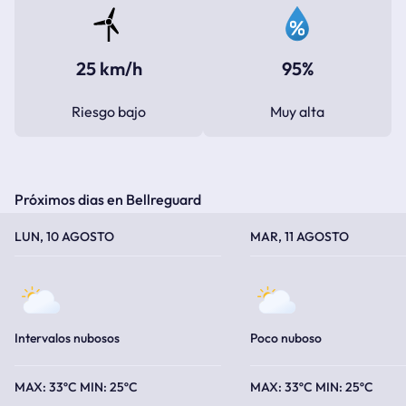
25 km/h
95%
Riesgo bajo
Muy alta
Próximos dias en Bellreguard
TEMPERATURA MÁXIMA
TEMPERATURA MÍNIMA
TEMPERATURA MÁXIMA
TEMPERATURA MÍNIMA
LUN, 10 AGOSTO
MAR, 11 AGOSTO
Intervalos nubosos
Poco nuboso
33ºC
25ºC
33ºC
25ºC