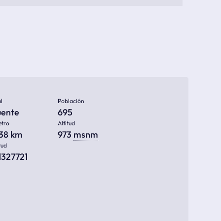
l
Población
uente
695
etro
Altitud
438 km
973
msnm
tud
1327721