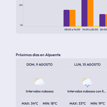
25%
0%
08:00
a
14:00
14:00
a
20:00
20:0
Próximos dias en Alpuente
TEMPERATURA MÁXIMA
TEMPERATURA MÍNIMA
TEMPERATURA MÁXIMA
TEMPERATURA MÍNIMA
DOM, 9 AGOSTO
LUN, 10 AGOSTO
Intervalos nubosos
Intervalos nubosos con lluvia escasa
34ºC
18ºC
33ºC
19ºC