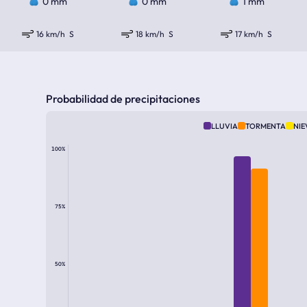
0 mm
0 mm
1 mm
16 km/h
S
18 km/h
S
17 km/h
S
Probabilidad de precipitaciones
LLUVIA
TORMENTA
NIE
100%
75%
50%