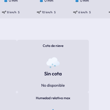
0 mm
0 mm
0 mm
8 km/h
S
10 km/h
S
6 km/h
S
Cota de nieve
Sin cota
No disponible
Humedad relativa max