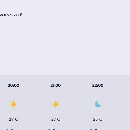
ice max. uv
9
20:00
21:00
22:00
29ºC
27ºC
25ºC