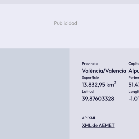
Provincia
Capita
València/Valencia
Alp
Superficie
Perím
2
13.832,95 km
51.
Latitud
Longi
39.87603328
-1.0
API XML
XML de AEMET