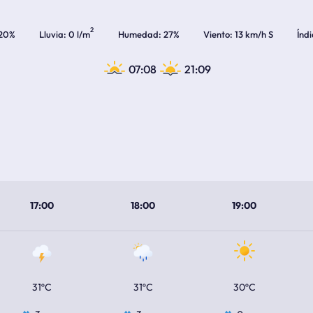
2
20%
Lluvia
0 l/m
Humedad
27%
Viento
13 km/h S
Índ
07:08
21:09
17:00
18:00
19:00
31ºC
31ºC
30ºC