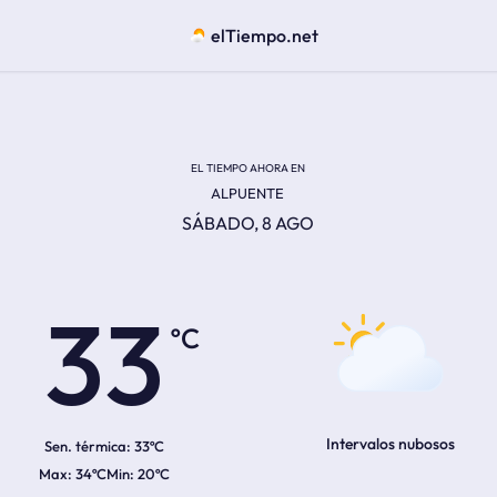
elTiempo.net
EL TIEMPO AHORA EN
ALPUENTE
SÁBADO, 8 AGO
ºC
33
Intervalos nubosos
Sen. térmica:
33ºC
34ºC
20ºC