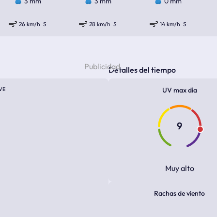
3 mm
3 mm
0 mm
26 km/h
S
28 km/h
S
14 km/h
S
Detalles del tiempo
VE
UV max día
9
Muy alto
Rachas de viento