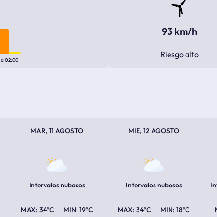
93 km/h
Riesgo alto
0
a
02:00
TEMPERATURA MÁXIMA
TEMPERATURA MÍNIMA
TEMPERATURA MÁXIMA
TEMPERATURA MÍNIMA
TEM
TEM
MAR, 11 AGOSTO
MIE, 12 AGOSTO
Intervalos nubosos
Intervalos nubosos
34ºC
19ºC
34ºC
18ºC