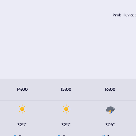
Prob. lluvia
14:00
15:00
16:00
32ºC
32ºC
30ºC