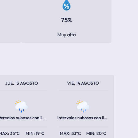
75%
Muy alta
PERATURA MÁXIMA
PERATURA MÍNIMA
TEMPERATURA MÁXIMA
TEMPERATURA MÍNIMA
JUE, 13 AGOSTO
VIE, 14 AGOSTO
Intervalos nubosos con lluvia escasa
Intervalos nubosos con lluvia escasa
35ºC
19ºC
33ºC
20ºC