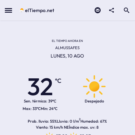
Contacto
compartir
Open search
Menu
elTiempo.net
Temperatura actual:
Temperatura máxima:
Temperatura mínima:
Hora de amanecer
Hora de anochecer
EL TIEMPO AHORA EN
ALMUSSAFES
LUNES, 10 AGO
32
ºC
Sen. térmica:
39ºC
Despejado
33ºC
24ºC
2
Prob. lluvia
55%
Lluvia
0 l/m
Humedad
67%
Viento
15 km/h NE
Índice max. uv
8