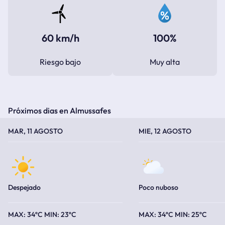
60 km/h
100%
Riesgo bajo
Muy alta
Próximos dias en Almussafes
TEMPERATURA MÁXIMA
TEMPERATURA MÍNIMA
TEMPERATURA MÁXIMA
TEMPERATURA MÍNIMA
MAR, 11 AGOSTO
MIE, 12 AGOSTO
Despejado
Poco nuboso
34ºC
23ºC
34ºC
25ºC