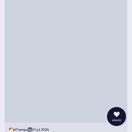
añadir
elTiempo
01 jul 2024