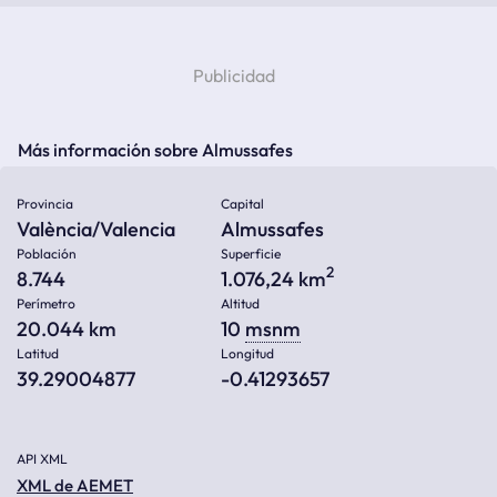
Más información sobre Almussafes
Provincia
Capital
València/Valencia
Almussafes
Población
Superficie
2
8.744
1.076,24 km
Perímetro
Altitud
20.044 km
10
msnm
Latitud
Longitud
39.29004877
-0.41293657
API XML
XML de AEMET