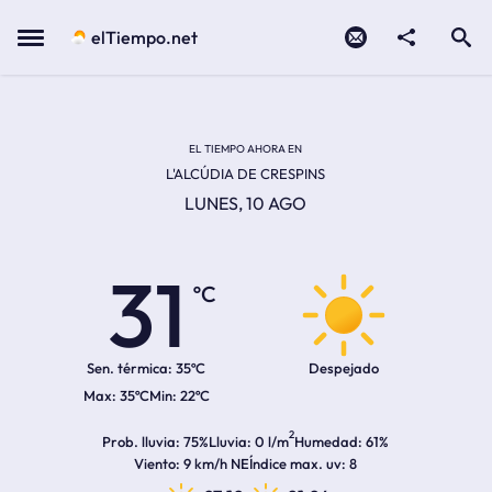
Contacto
compartir
Open search
Menu
elTiempo.net
Temperatura actual:
Temperatura máxima:
Temperatura mínima:
Hora de amanecer
Hora de anochecer
EL TIEMPO AHORA EN
L'ALCÚDIA DE CRESPINS
LUNES, 10 AGO
31
ºC
Sen. térmica:
35ºC
Despejado
35ºC
22ºC
2
Prob. lluvia
75%
Lluvia
0 l/m
Humedad
61%
Viento
9 km/h NE
Índice max. uv
8