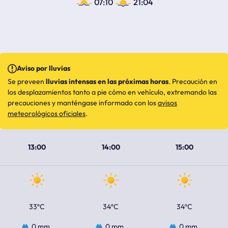
07:10
21:04
Aviso por lluvias
Se preveen
lluvias intensas en las próximas horas
. Precaución en
los desplazamientos tanto a pie cómo en vehículo, extremando las
precauciones y manténgase informado con los
avisos
meteorológicos oficiales
.
13:00
14:00
15:00
33ºC
34ºC
34ºC
0 mm
0 mm
0 mm