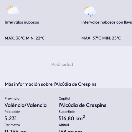
Intervalos nubosos
Intervalos nubosos con lluvi
38ºC
22ºC
37ºC
25ºC
Más información sobre l'Alcúdia de Crespins
Provincia
Capital
València/Valencia
l'Alcúdia de Crespins
Población
Superficie
2
5.231
516,80 km
Perímetro
Altitud
11.255 km
158
msnm