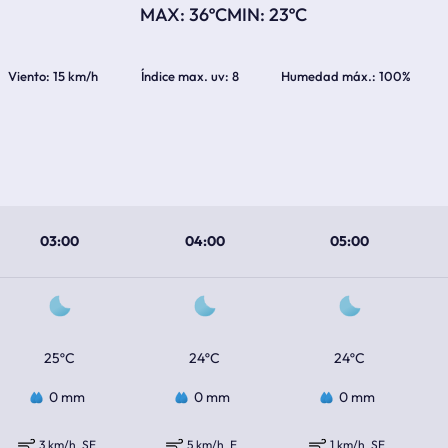
36ºC
23ºC
Viento
15 km/h
Índice max. uv
8
Humedad máx.
100%
03:00
04:00
05:00
25ºC
24ºC
24ºC
0 mm
0 mm
0 mm
3 km/h
SE
5 km/h
E
1 km/h
SE