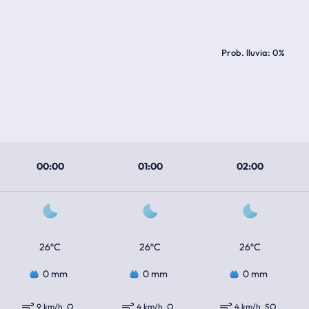
Prob. lluvia
0%
00:00
01:00
02:00
26ºC
26ºC
26ºC
0 mm
0 mm
0 mm
9 km/h
O
4 km/h
O
4 km/h
SO