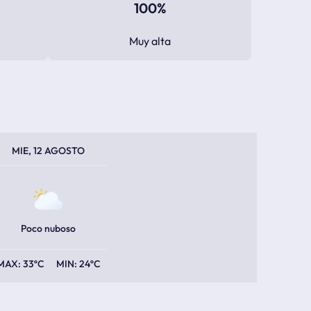
100%
Muy alta
PERATURA MÁXIMA
PERATURA MÍNIMA
MIE, 12 AGOSTO
Poco nuboso
33ºC
24ºC