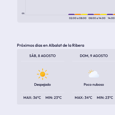
0%
02:00
a
08:00
08:00
a
14:00
14:0
Próximos dias en Albalat de la Ribera
TEMPERATURA MÁXIMA
TEMPERATURA MÍNIMA
TEMPERATURA MÁXIMA
TEMPERATURA MÍNIMA
SÁB, 8 AGOSTO
DOM, 9 AGOSTO
Despejado
Poco nuboso
36ºC
23ºC
34ºC
23ºC