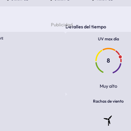
Detalles del tiempo
VE
UV max día
8
Muy alto
Rachas de viento