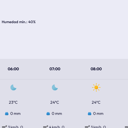
Humedad mín.
40%
06:00
07:00
08:00
23ºC
24ºC
24ºC
0 mm
0 mm
0 mm
3 km/h
O
4 km/h
O
3 km/h
O