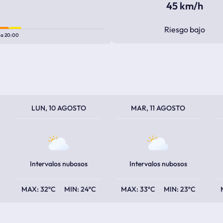
45 km/h
Riesgo bajo
0
a
20:00
TEMPERATURA MÁXIMA
TEMPERATURA MÍNIMA
TEMPERATURA MÁXIMA
TEMPERATURA MÍNIMA
TEM
TEM
LUN, 10 AGOSTO
MAR, 11 AGOSTO
Intervalos nubosos
Intervalos nubosos
32ºC
24ºC
33ºC
23ºC