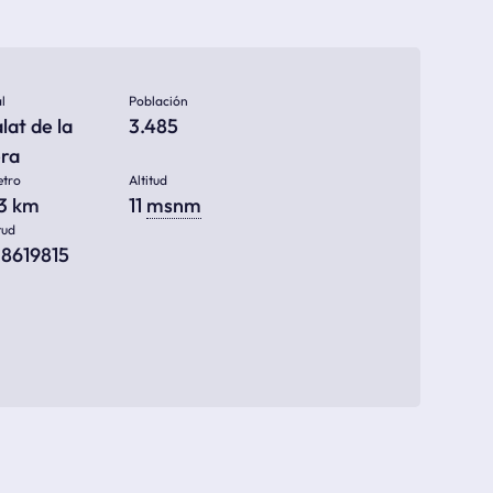
l
Población
lat de la
3.485
era
etro
Altitud
13 km
11
msnm
tud
38619815