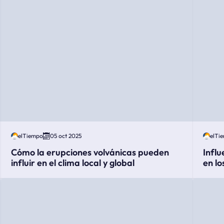
elTiempo
05 oct 2025
elTi
Cómo la erupciones volvánicas pueden
Influ
influir en el clima local y global
en lo