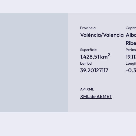
Provincia
Capita
València/Valencia
Alba
Rib
Superficie
Perím
2
1.428,51 km
19.1
Latitud
Longi
39.20127117
-0.
API XML
XML de AEMET