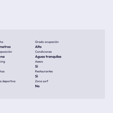
ho
Grado ocupación
metros
Alto
posición
Condiciones
ena
Aguas tranquilas
king
Aseos
Sí
has
Restaurantes
Sí
a deportiva
Zona surf
No