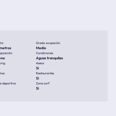
ho
Grado ocupación
metros
Medio
posición
Condiciones
ena
Aguas tranquilas
king
Aseos
Sí
has
Restaurantes
Sí
a deportiva
Zona surf
Sí