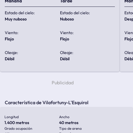
Mañana
Tarde
Ma
Estado del cielo:
Estado del cielo:
Esta
muy nuboso
nuboso
de
Viento:
Viento:
Vien
flojo
flojo
floj
Oleaje:
Oleaje:
Olea
débil
débil
débi
Característica de Vilafortuny-L'Esquirol
Longitud
Ancho
1.400 metros
40 metros
Grado ocupación
Tipo de arena