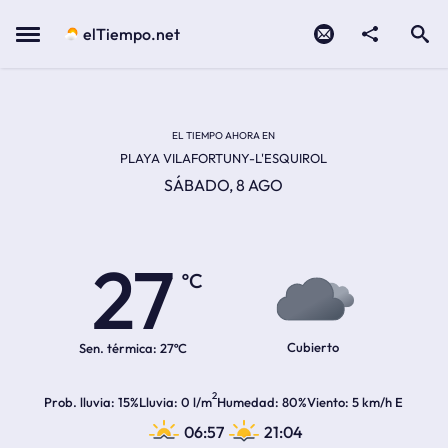
Contacto
compartir
Open search
Menu
elTiempo.net
EL TIEMPO EN LA
Temperatura actual:
Hora de amanecer
Hora de anochecer
EL TIEMPO AHORA EN
PLAYA VILAFORTUNY-L'ESQUIROL
SÁBADO, 8 AGO
27
ºC
Cubierto
Sen. térmica:
27ºC
2
Prob. lluvia
15%
Lluvia
0 l/m
Humedad
80%
Viento
5 km/h E
06:57
21:04