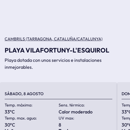
CAMBRILS (TARRAGONA, CATALUÑA/CATALUNYA)
PLAYA VILAFORTUNY-L'ESQUIROL
Playa dotada con unos servicios e instalaciones
inmejorables.
SÁBADO, 8 AGOSTO
DOM
Temp. máxima:
Sens. térmica:
Tem
33ºC
calor moderado
33º
Temp. max. agua:
UV max:
Temp
30ºC
8
30º