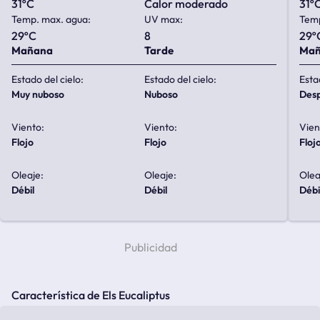
31ºC
calor moderado
31º
Temp. max. agua:
UV max:
Temp
29ºC
8
29º
Mañana
Tarde
Ma
Estado del cielo:
Estado del cielo:
Esta
muy nuboso
nuboso
de
Viento:
Viento:
Vien
flojo
flojo
floj
Oleaje:
Oleaje:
Olea
débil
débil
débi
Característica de Els Eucaliptus