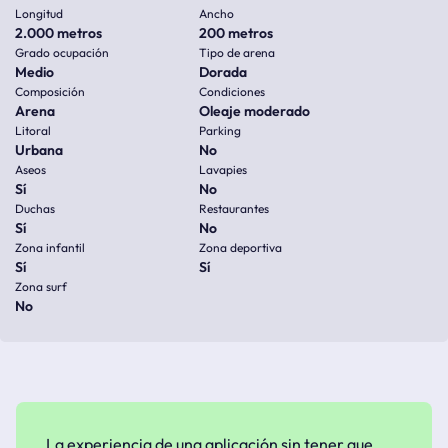
Longitud
Ancho
2.000 metros
200 metros
Grado ocupación
Tipo de arena
Medio
Dorada
Composición
Condiciones
Arena
Oleaje moderado
Litoral
Parking
Urbana
No
Aseos
Lavapies
Sí
No
Duchas
Restaurantes
Sí
No
Zona infantil
Zona deportiva
Sí
Sí
Zona surf
No
La experiencia de una aplicación sin tener que