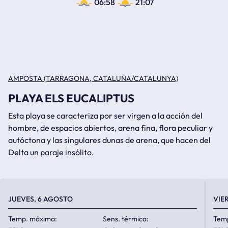
06:58
21:07
AMPOSTA (TARRAGONA, CATALUÑA/CATALUNYA)
PLAYA ELS EUCALIPTUS
Esta playa se caracteriza por ser virgen a la acción del
hombre, de espacios abiertos, arena fina, flora peculiar y
autóctona y las singulares dunas de arena, que hacen del
Delta un paraje insólito.
JUEVES, 6 AGOSTO
VIE
Temp. máxima:
Sens. térmica:
Tem