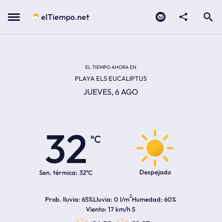
Contacto
compartir
Open search
Menu
elTiempo.net
EL TIEMPO EN LA
Temperatura actual:
Hora de amanecer
Hora de anochecer
EL TIEMPO AHORA EN
PLAYA ELS EUCALIPTUS
JUEVES, 6 AGO
32
ºC
Despejado
Sen. térmica:
32ºC
2
Prob. lluvia
65%
Lluvia
0 l/m
Humedad
60%
Viento
17 km/h S