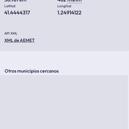
Latitud
Longitud
41.4444317
1.24914122
API XML
XML de AEMET
Otros municipios cercanos