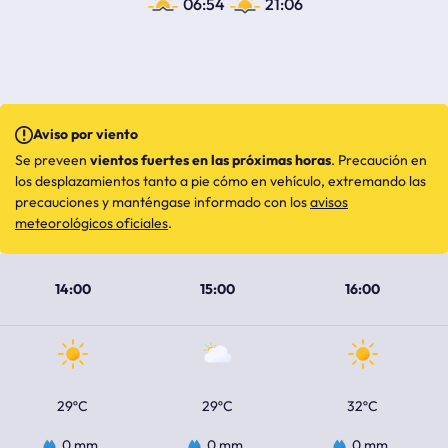
06:54
21:06
Aviso por viento
Se preveen
vientos fuertes en las próximas horas
. Precaución en
los desplazamientos tanto a pie cómo en vehículo, extremando las
precauciones y manténgase informado con los
avisos
meteorológicos oficiales
.
14:00
15:00
16:00
29ºC
29ºC
32ºC
0 mm
0 mm
0 mm