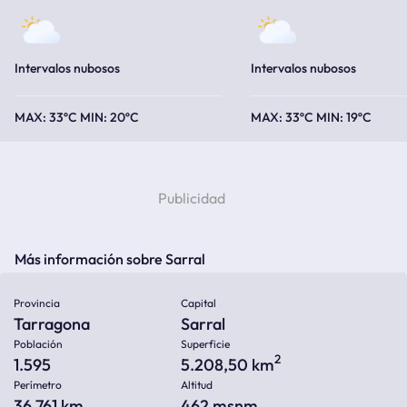
Intervalos nubosos
Intervalos nubosos
33ºC
20ºC
33ºC
19ºC
Más información sobre Sarral
Provincia
Capital
Tarragona
Sarral
Población
Superficie
2
1.595
5.208,50 km
Perímetro
Altitud
36.761 km
462
msnm