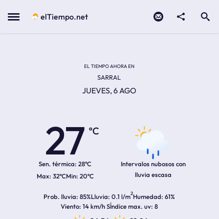
Contacto
compartir
Open search
Menu
elTiempo.net
Temperatura actual:
Temperatura máxima:
Temperatura mínima:
Hora de amanecer
Hora de anochecer
EL TIEMPO AHORA EN
SARRAL
JUEVES, 6 AGO
27
ºC
Sen. térmica:
28ºC
Intervalos nubosos con
lluvia escasa
32ºC
20ºC
2
Prob. lluvia
85%
Lluvia
0.1 l/m
Humedad
61%
Viento
14 km/h S
Índice max. uv
8