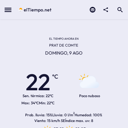
Contacto
compartir
Open search
Menu
elTiempo.net
Temperatura actual:
Temperatura máxima:
Temperatura mínima:
Hora de amanecer
Hora de anochecer
EL TIEMPO AHORA EN
PRAT DE COMTE
DOMINGO, 9 AGO
22
ºC
Sen. térmica:
22ºC
Poco nuboso
34ºC
22ºC
2
Prob. lluvia
15%
Lluvia
0 l/m
Humedad
100%
Viento
15 km/h SE
Índice max. uv
8