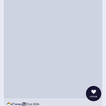
añadir
elTiempo
01 jul 2024