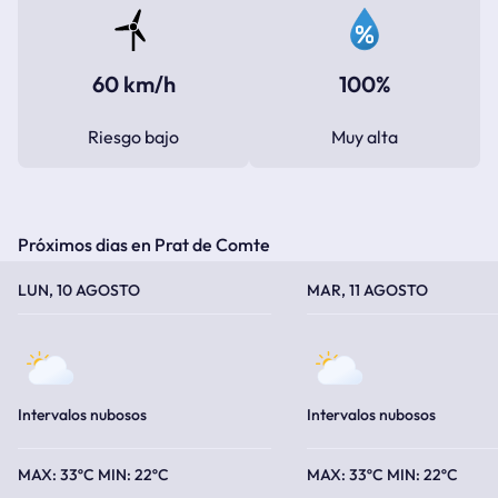
60 km/h
100%
Riesgo bajo
Muy alta
Próximos dias en Prat de Comte
TEMPERATURA MÁXIMA
TEMPERATURA MÍNIMA
TEMPERATURA MÁXIMA
TEMPERATURA MÍNIMA
LUN, 10 AGOSTO
MAR, 11 AGOSTO
Intervalos nubosos
Intervalos nubosos
33ºC
22ºC
33ºC
22ºC