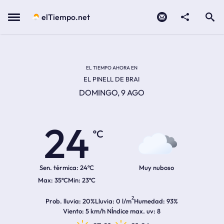
Contacto
compartir
Open search
Menu
elTiempo.net
Temperatura actual:
Temperatura máxima:
Temperatura mínima:
Hora de amanecer
Hora de anochecer
EL TIEMPO AHORA EN
EL PINELL DE BRAI
DOMINGO, 9 AGO
24
ºC
Sen. térmica:
24ºC
Muy nuboso
35ºC
23ºC
2
Prob. lluvia
20%
Lluvia
0 l/m
Humedad
93%
Viento
5 km/h N
Índice max. uv
8