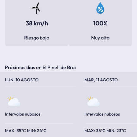
38 km/h
100%
Riesgo bajo
Muy alta
Próximos dias en El Pinell de Brai
TEMPERATURA MÁXIMA
TEMPERATURA MÍNIMA
TEMPERATURA MÁXIMA
TEMPERATURA MÍNIMA
LUN, 10 AGOSTO
MAR, 11 AGOSTO
Intervalos nubosos
Intervalos nubosos
35ºC
24ºC
35ºC
23ºC