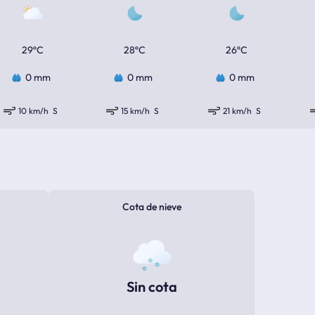
29ºC
28ºC
26ºC
0 mm
0 mm
0 mm
10 km/h
S
15 km/h
S
21 km/h
S
Cota de nieve
Sin cota