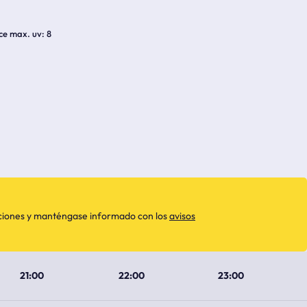
ice max. uv
8
aciones y manténgase informado con los
avisos
21:00
22:00
23:00