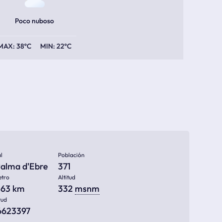
Poco nuboso
38ºC
22ºC
l
Población
Palma d'Ebre
371
etro
Altitud
863 km
332
msnm
tud
6623397