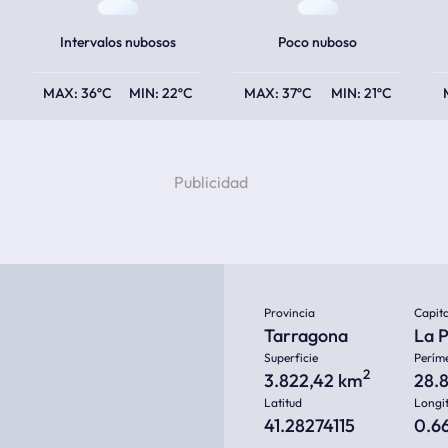
Intervalos nubosos
Poco nuboso
36ºC
22ºC
37ºC
21ºC
Provincia
Capita
Tarragona
La 
Superficie
Perím
2
3.822,42 km
28.
Latitud
Longi
41.28274115
0.6