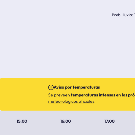
Prob. lluvia
Aviso por temperaturas
Se preveen
temperaturas intensas en las pr
meteorológicos oficiales
.
15:00
16:00
17:00