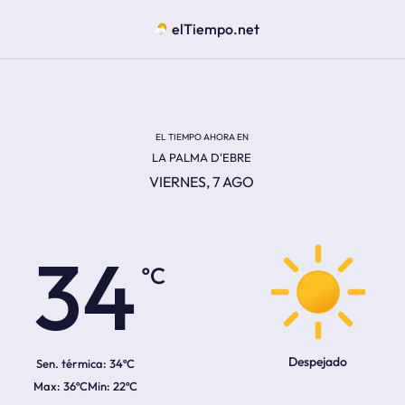
elTiempo.net
EL TIEMPO AHORA EN
LA PALMA D'EBRE
VIERNES, 7 AGO
ºC
34
Despejado
Sen. térmica:
34ºC
36ºC
22ºC