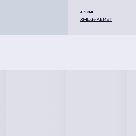
API XML
XML de AEMET