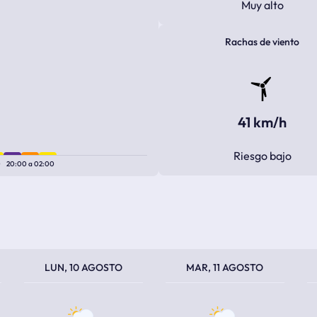
Muy alto
Rachas de viento
41 km/h
Riesgo bajo
0
20:00
a
02:00
TEMPERATURA MÁXIMA
TEMPERATURA MÍNIMA
TEMPERATURA MÁXIMA
TEMPERATURA MÍNIMA
TEM
TEM
LUN, 10 AGOSTO
MAR, 11 AGOSTO