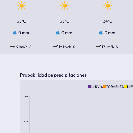
35ºC
35ºC
34ºC
0 mm
0 mm
0 mm
9 km/h
S
19 km/h
S
17 km/h
S
Probabilidad de precipitaciones
LLUVIA
TORMENTA
NIE
100%
75%