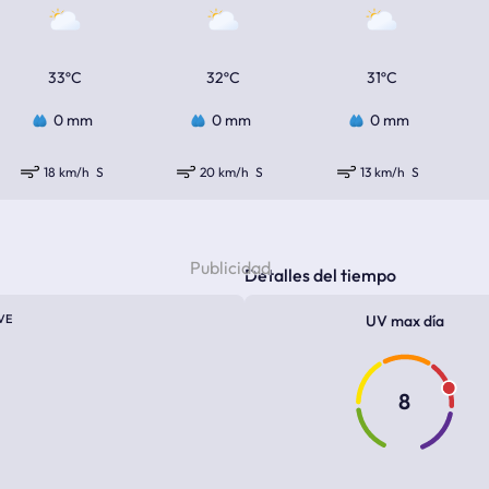
33ºC
32ºC
31ºC
0 mm
0 mm
0 mm
18 km/h
S
20 km/h
S
13 km/h
S
Detalles del tiempo
VE
UV max día
8