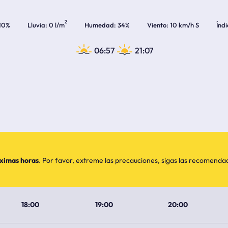
2
10%
Lluvia
0 l/m
Humedad
34%
Viento
10 km/h S
Índ
06:57
21:07
óximas horas
. Por favor, extreme las precauciones, sigas las recomend
18:00
19:00
20:00