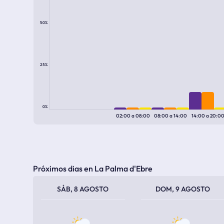
50%
25%
0%
02:00
a
08:00
08:00
a
14:00
14:00
a
20:0
Próximos dias en La Palma d'Ebre
TEMPERATURA MÁXIMA
TEMPERATURA MÍNIMA
TEMPERATURA MÁXIMA
TEMPERATURA MÍNIMA
SÁB, 8 AGOSTO
DOM, 9 AGOSTO