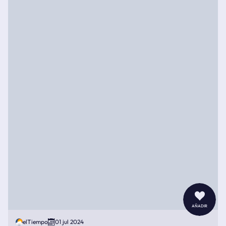
añadir
elTiempo
01 jul 2024