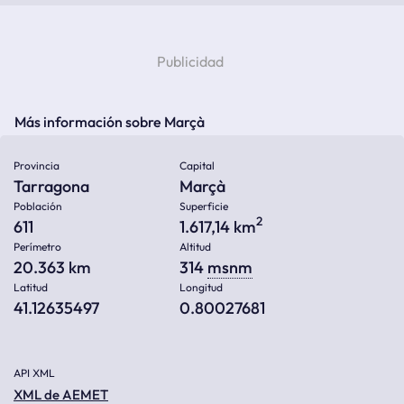
Más información sobre Marçà
Provincia
Capital
Tarragona
Marçà
Población
Superficie
2
611
1.617,14 km
Perímetro
Altitud
20.363 km
314
msnm
Latitud
Longitud
41.12635497
0.80027681
API XML
XML de AEMET