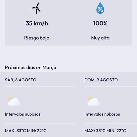
35 km/h
100%
Riesgo bajo
Muy alta
Próximos dias en Marçà
TEMPERATURA MÁXIMA
TEMPERATURA MÍNIMA
TEMPERATURA MÁXIMA
TEMPERATURA MÍNIMA
SÁB, 8 AGOSTO
DOM, 9 AGOSTO
Intervalos nubosos
Intervalos nubosos
33ºC
22ºC
33ºC
22ºC