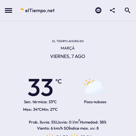
Contacto
compartir
Open search
Menu
elTiempo.net
Temperatura actual:
Temperatura máxima:
Temperatura mínima:
Hora de amanecer
Hora de anochecer
EL TIEMPO AHORA EN
MARÇÀ
VIERNES, 7 AGO
33
ºC
Sen. térmica:
33ºC
Poco nuboso
34ºC
21ºC
2
Prob. lluvia
5%
Lluvia
0 l/m
Humedad
38%
Viento
6 km/h SO
Índice max. uv
8