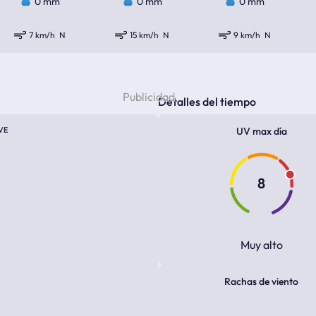
0 mm
0 mm
0 mm
7 km/h
N
15 km/h
N
9 km/h
N
Detalles del tiempo
VE
UV max día
8
Muy alto
Rachas de viento