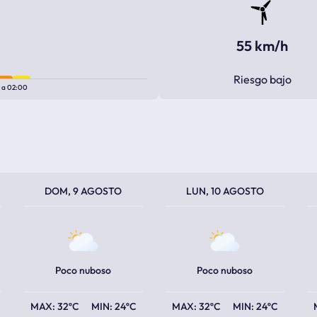
55 km/h
Riesgo bajo
0
a
02:00
TEMPERATURA MÁXIMA
TEMPERATURA MÍNIMA
TEMPERATURA MÁXIMA
TEMPERATURA MÍNIMA
TEM
TEM
DOM, 9 AGOSTO
LUN, 10 AGOSTO
Poco nuboso
Poco nuboso
32ºC
24ºC
32ºC
24ºC