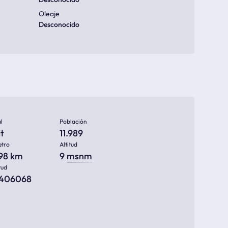
Oleaje
Desconocido
l
Población
t
11.989
etro
Altitud
998 km
9
msnm
tud
3406068