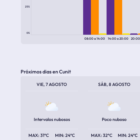
25%
0%
08:00
a
14:00
14:00
a
20:00
20:0
Próximos dias en Cunit
TEMPERATURA MÁXIMA
TEMPERATURA MÍNIMA
TEMPERATURA MÁXIMA
TEMPERATURA MÍNIMA
VIE, 7 AGOSTO
SÁB, 8 AGOSTO
Intervalos nubosos
Poco nuboso
31ºC
24ºC
32ºC
24ºC