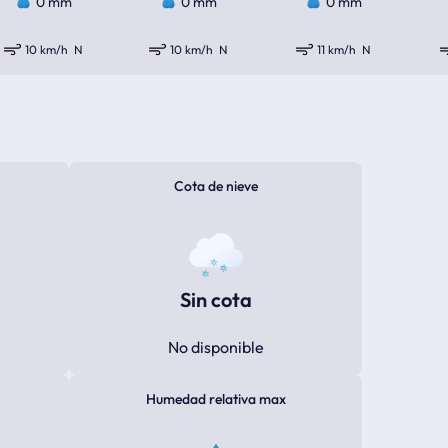
0 mm
0 mm
0 mm
10 km/h
N
10 km/h
N
11 km/h
N
Cota de nieve
Sin cota
No disponible
Humedad relativa max