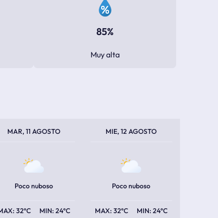
85%
Muy alta
PERATURA MÁXIMA
PERATURA MÍNIMA
TEMPERATURA MÁXIMA
TEMPERATURA MÍNIMA
MAR, 11 AGOSTO
MIE, 12 AGOSTO
Poco nuboso
Poco nuboso
32ºC
24ºC
32ºC
24ºC