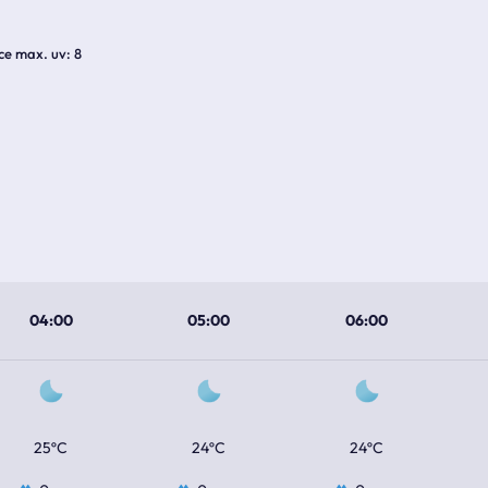
ice max. uv
8
04:00
05:00
06:00
25ºC
24ºC
24ºC