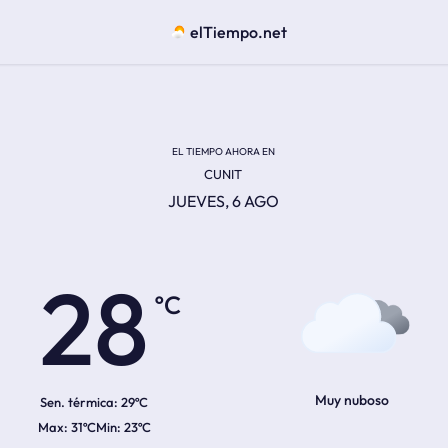
elTiempo.net
EL TIEMPO AHORA EN
CUNIT
JUEVES, 6 AGO
ºC
28
Muy nuboso
Sen. térmica:
29ºC
31ºC
23ºC