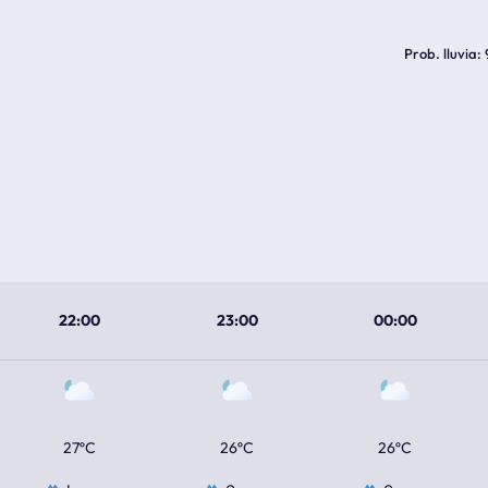
Prob. lluvia
22:00
23:00
00:00
27ºC
26ºC
26ºC