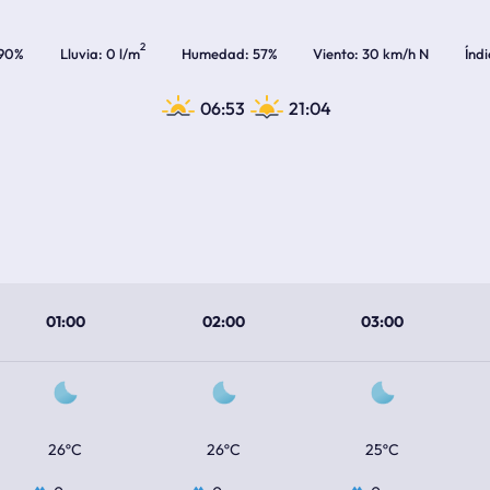
2
90%
Lluvia
0 l/m
Humedad
57%
Viento
30 km/h N
Índ
06:53
21:04
01:00
02:00
03:00
26ºC
26ºC
25ºC