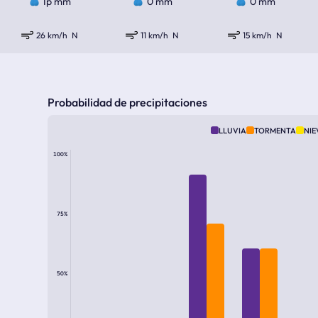
Ip mm
0 mm
0 mm
26 km/h
N
11 km/h
N
15 km/h
N
Probabilidad de precipitaciones
LLUVIA
TORMENTA
NIE
100%
75%
50%