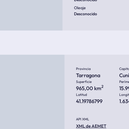
Oleaje
Desconocido
Provincia
Capita
Tarragona
Cuni
Superficie
Perím
2
965,00 km
15.
Latitud
Longi
41.19786799
1.6
API XML
XML de AEMET