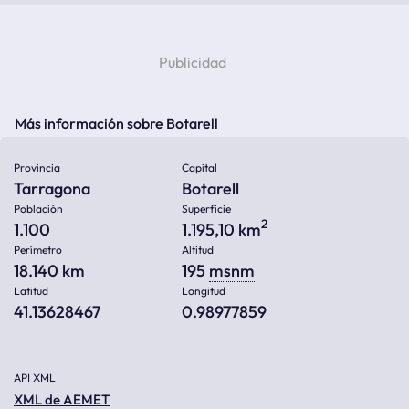
Más información sobre Botarell
Provincia
Capital
Tarragona
Botarell
Población
Superficie
2
1.100
1.195,10 km
Perímetro
Altitud
18.140 km
195
msnm
Latitud
Longitud
41.13628467
0.98977859
API XML
XML de AEMET