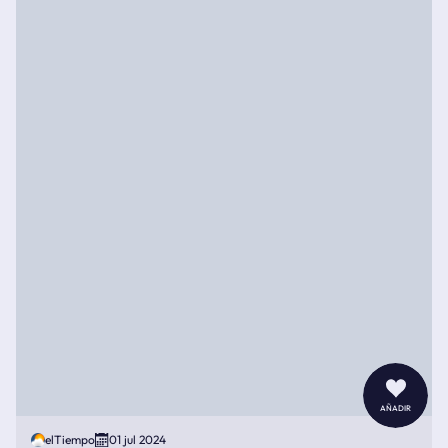
añadir
elTiempo
01 jul 2024