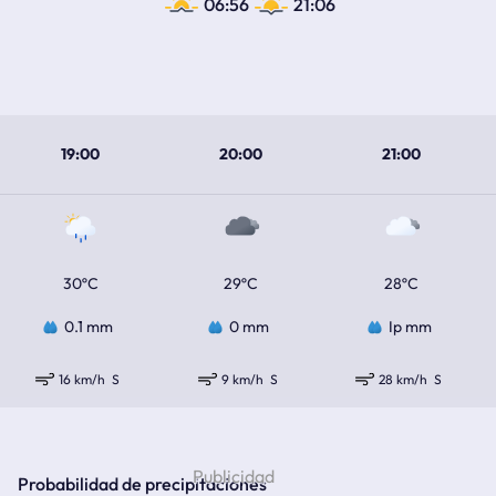
06:56
21:06
19:00
20:00
21:00
30ºC
29ºC
28ºC
0.1 mm
0 mm
Ip mm
16 km/h
S
9 km/h
S
28 km/h
S
Probabilidad de precipitaciones