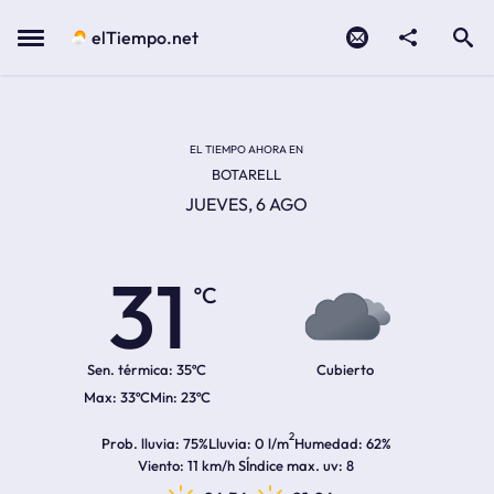
Contacto
compartir
Open search
Menu
elTiempo.net
Temperatura actual:
Temperatura máxima:
Temperatura mínima:
Hora de amanecer
Hora de anochecer
EL TIEMPO AHORA EN
BOTARELL
JUEVES, 6 AGO
31
ºC
Sen. térmica:
35ºC
Cubierto
33ºC
23ºC
2
Prob. lluvia
75%
Lluvia
0 l/m
Humedad
62%
Viento
11 km/h S
Índice max. uv
8