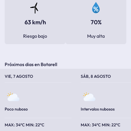
63 km/h
70%
Riesgo bajo
Muy alta
Próximos dias en Botarell
TEMPERATURA MÁXIMA
TEMPERATURA MÍNIMA
TEMPERATURA MÁXIMA
TEMPERATURA MÍNIMA
VIE, 7 AGOSTO
SÁB, 8 AGOSTO
Poco nuboso
Intervalos nubosos
34ºC
22ºC
34ºC
22ºC