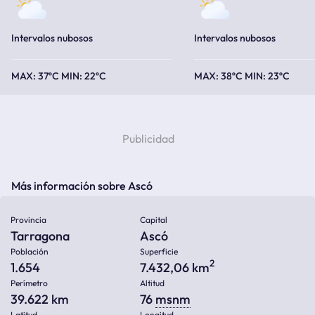
Intervalos nubosos
Intervalos nubosos
37ºC
22ºC
38ºC
23ºC
Más información sobre Ascó
Provincia
Capital
Tarragona
Ascó
Población
Superficie
2
1.654
7.432,06 km
Perímetro
Altitud
39.622 km
76
msnm
Latitud
Longitud