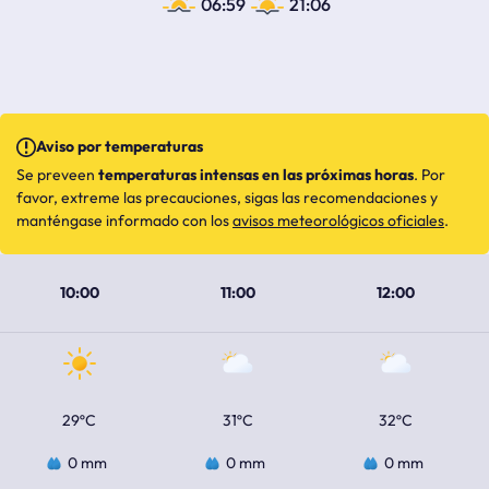
06:59
21:06
Aviso por temperaturas
Se preveen
temperaturas intensas en las próximas horas
. Por
favor, extreme las precauciones, sigas las recomendaciones y
manténgase informado con los
avisos meteorológicos oficiales
.
10:00
11:00
12:00
29ºC
31ºC
32ºC
0 mm
0 mm
0 mm