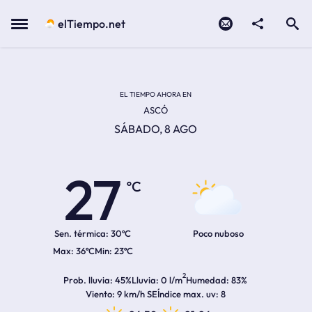
Contacto
compartir
Open search
Menu
elTiempo.net
Temperatura actual:
Temperatura máxima:
Temperatura mínima:
Hora de amanecer
Hora de anochecer
EL TIEMPO AHORA EN
ASCÓ
SÁBADO, 8 AGO
27
ºC
Sen. térmica:
30ºC
Poco nuboso
36ºC
23ºC
2
Prob. lluvia
45%
Lluvia
0 l/m
Humedad
83%
Viento
9 km/h SE
Índice max. uv
8