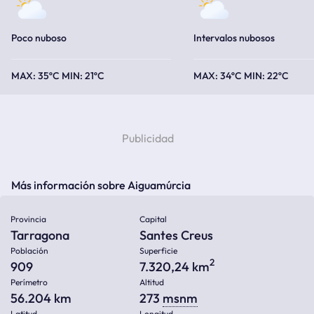
Poco nuboso
Intervalos nubosos
35ºC
21ºC
34ºC
22ºC
Más información sobre Aiguamúrcia
Provincia
Capital
Tarragona
Santes Creus
Población
Superficie
2
909
7.320,24 km
Perímetro
Altitud
56.204 km
273
msnm
Latitud
Longitud