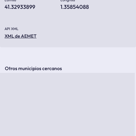
41.32933899
1.35854088
API XML
XML de AEMET
Otros municipios cercanos