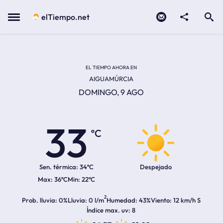
Contacto
compartir
Open search
Menu
elTiempo.net
Temperatura actual:
Temperatura máxima:
Temperatura mínima:
Hora de amanecer
Hora de anochecer
EL TIEMPO AHORA EN
AIGUAMÚRCIA
DOMINGO, 9 AGO
33
ºC
Sen. térmica:
34ºC
Despejado
36ºC
22ºC
2
Prob. lluvia
0%
Lluvia
0 l/m
Humedad
43%
Viento
12 km/h S
Índice max. uv
8