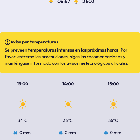
06:57
21:02
Aviso por temperaturas
Se preveen
temperaturas intensas en las próximas horas
. Por
favor, extreme las precauciones, sigas las recomendaciones y
manténgase informado con los
avisos meteorológicos oficiales
.
13:00
14:00
15:00
34ºC
35ºC
35ºC
0 mm
0 mm
0 mm