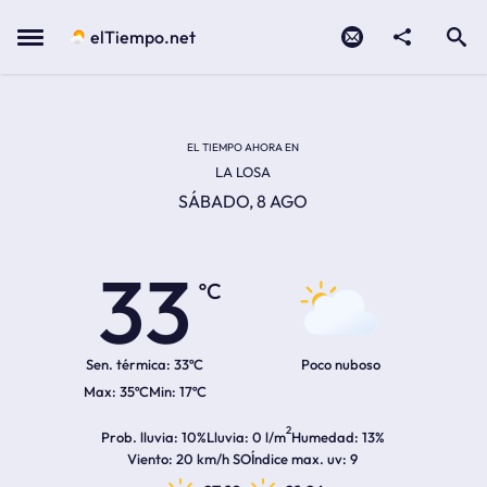
Contacto
compartir
Open search
Menu
elTiempo.net
Temperatura actual:
Temperatura máxima:
Temperatura mínima:
Hora de amanecer
Hora de anochecer
EL TIEMPO AHORA EN
LA LOSA
SÁBADO, 8 AGO
33
ºC
Sen. térmica:
33ºC
Poco nuboso
35ºC
17ºC
2
Prob. lluvia
10%
Lluvia
0 l/m
Humedad
13%
Viento
20 km/h SO
Índice max. uv
9