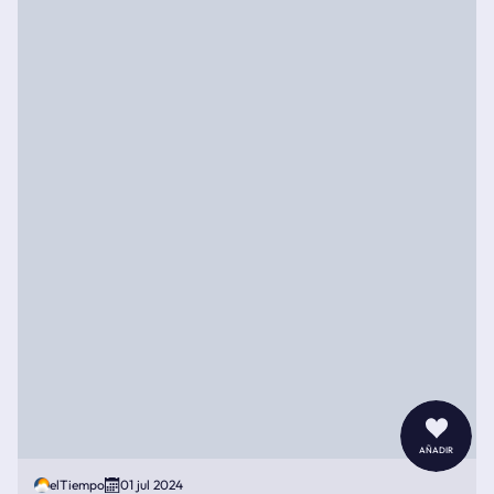
añadir
elTiempo
01 jul 2024