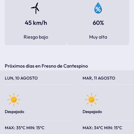
45 km/h
60%
Riesgo bajo
Muy alta
Próximos dias en Fresno de Cantespino
TEMPERATURA MÁXIMA
TEMPERATURA MÍNIMA
TEMPERATURA MÁXIMA
TEMPERATURA MÍNIMA
LUN, 10 AGOSTO
MAR, 11 AGOSTO
Despejado
Despejado
35ºC
15ºC
34ºC
15ºC