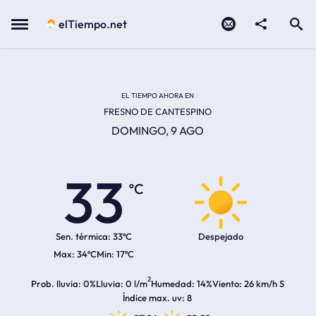
Contacto
compartir
Open search
Menu
elTiempo.net
Temperatura actual:
Temperatura máxima:
Temperatura mínima:
Hora de amanecer
Hora de anochecer
EL TIEMPO AHORA EN
FRESNO DE CANTESPINO
DOMINGO, 9 AGO
33
ºC
Sen. térmica:
33ºC
Despejado
34ºC
17ºC
2
Prob. lluvia
0%
Lluvia
0 l/m
Humedad
14%
Viento
26 km/h S
Índice max. uv
8