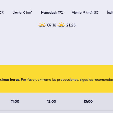
2
0%
Lluvia
0 l/m
Humedad
47%
Viento
9 km/h SO
Índ
07:16
21:25
óximas horas
. Por favor, extreme las precauciones, sigas las recomend
11:00
12:00
13:00