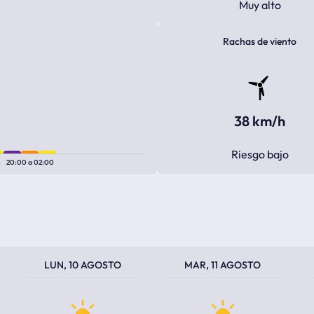
Muy alto
Rachas de viento
38 km/h
Riesgo bajo
0
20:00
a
02:00
TEMPERATURA MÁXIMA
TEMPERATURA MÍNIMA
TEMPERATURA MÁXIMA
TEMPERATURA MÍNIMA
TEM
TEM
LUN, 10 AGOSTO
MAR, 11 AGOSTO