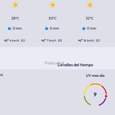
28ºC
30ºC
32ºC
0 mm
0 mm
0 mm
4 km/h
SO
7 km/h
SO
16 km/h
SO
Detalles del tiempo
VE
UV max día
9