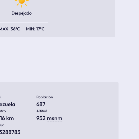
Despejado
36ºC
17ºC
l
Población
ezuela
687
etro
Altitud
716 km
952
msnm
tud
93288783