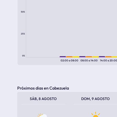
50%
25%
0%
02:00
a
08:00
08:00
a
14:00
14:00
a
20:0
Próximos dias en Cabezuela
TEMPERATURA MÁXIMA
TEMPERATURA MÍNIMA
TEMPERATURA MÁXIMA
TEMPERATURA MÍNIMA
SÁB, 8 AGOSTO
DOM, 9 AGOSTO