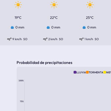
19ºC
22ºC
25ºC
0 mm
0 mm
0 mm
9 km/h
SO
2 km/h
SO
1 km/h
SO
Probabilidad de precipitaciones
LLUVIA
TORMENTA
NIE
100%
75%