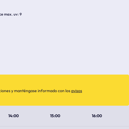
ice max. uv
9
aciones y manténgase informado con los
avisos
14:00
15:00
16:00