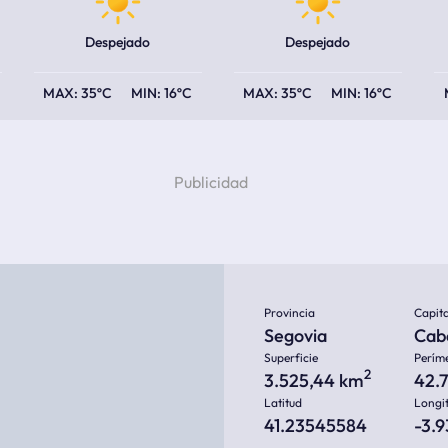
Despejado
Despejado
35ºC
16ºC
35ºC
16ºC
Provincia
Capita
Segovia
Cab
Superficie
Perím
2
3.525,44 km
42.
Latitud
Longi
41.23545584
-3.