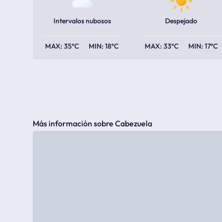
Intervalos nubosos
Despejado
35ºC
18ºC
33ºC
17ºC
Más información sobre Cabezuela