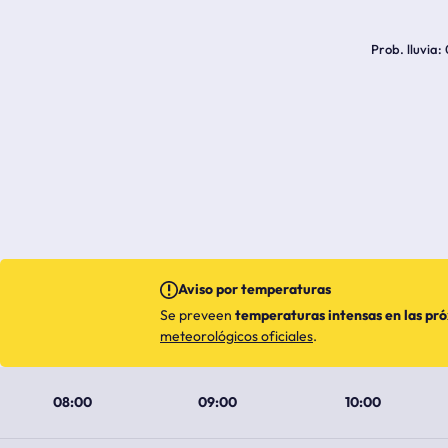
Prob. lluvia
Aviso por temperaturas
Se preveen
temperaturas intensas en las pr
meteorológicos oficiales
.
08:00
09:00
10:00