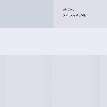
API XML
XML de AEMET