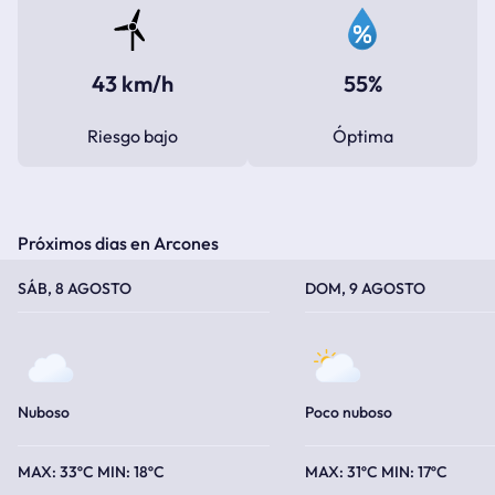
43 km/h
55%
Riesgo bajo
Óptima
Próximos dias en Arcones
TEMPERATURA MÁXIMA
TEMPERATURA MÍNIMA
TEMPERATURA MÁXIMA
TEMPERATURA MÍNIMA
SÁB, 8 AGOSTO
DOM, 9 AGOSTO
Nuboso
Poco nuboso
33ºC
18ºC
31ºC
17ºC