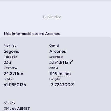
Más información sobre Arcones
Provincia
Capital
Segovia
Arcones
Población
Superficie
2
233
3.174,81 km
Perímetro
Altitud
24.271 km
1149
msnm
Latitud
Longitud
41.11850136
-3.72430091
API XML
XML de AEMET