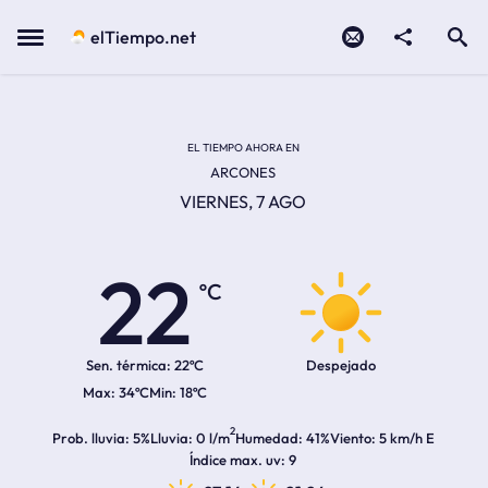
Contacto
compartir
Open search
Menu
elTiempo.net
Temperatura actual:
Temperatura máxima:
Temperatura mínima:
Hora de amanecer
Hora de anochecer
EL TIEMPO AHORA EN
ARCONES
VIERNES, 7 AGO
22
ºC
Sen. térmica:
22ºC
Despejado
34ºC
18ºC
2
Prob. lluvia
5%
Lluvia
0 l/m
Humedad
41%
Viento
5 km/h E
Índice max. uv
9