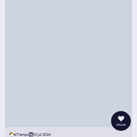
añadir
elTiempo
01 jul 2024