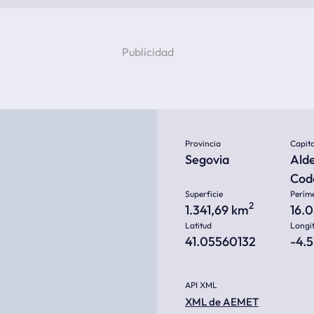
Provincia
Capita
Segovia
Alde
Cod
Superficie
Perím
2
1.341,69 km
16.
Latitud
Longi
41.05560132
-4.
API XML
XML de AEMET