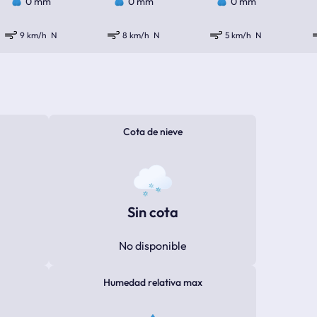
0 mm
0 mm
0 mm
9 km/h
N
8 km/h
N
5 km/h
N
Cota de nieve
Sin cota
No disponible
Humedad relativa max