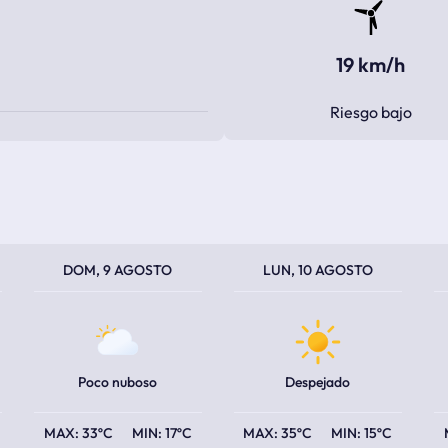
19 km/h
Riesgo bajo
TEMPERATURA MÁXIMA
TEMPERATURA MÍNIMA
TEMPERATURA MÁXIMA
TEMPERATURA MÍNIMA
TEM
TEM
DOM, 9 AGOSTO
LUN, 10 AGOSTO
Poco nuboso
Despejado
33ºC
17ºC
35ºC
15ºC