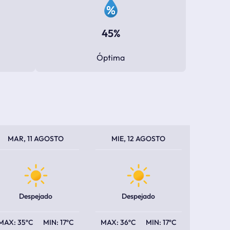
45%
Óptima
PERATURA MÁXIMA
PERATURA MÍNIMA
TEMPERATURA MÁXIMA
TEMPERATURA MÍNIMA
MAR, 11 AGOSTO
MIE, 12 AGOSTO
Despejado
Despejado
35ºC
17ºC
36ºC
17ºC