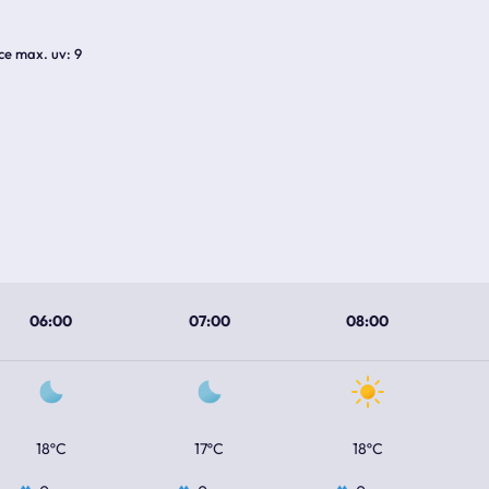
ice max. uv
9
06:00
07:00
08:00
18ºC
17ºC
18ºC