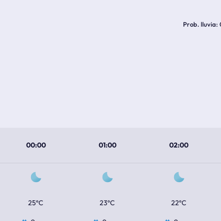
Prob. lluvia
00:00
01:00
02:00
25ºC
23ºC
22ºC