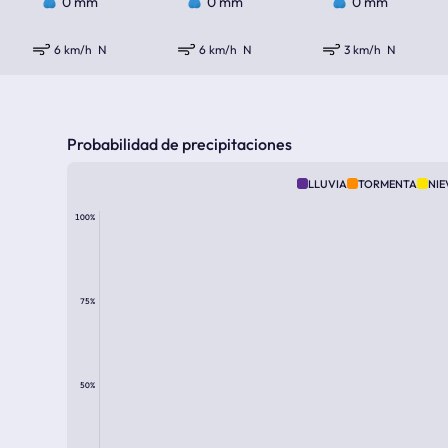
0 mm
0 mm
0 mm
6 km/h
N
6 km/h
N
3 km/h
N
Probabilidad de precipitaciones
LLUVIA
TORMENTA
NIE
100%
75%
50%