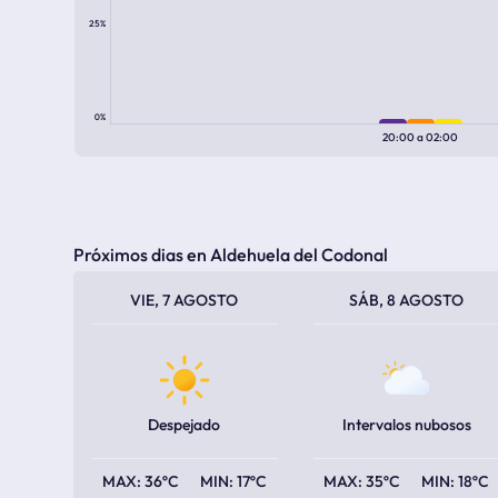
25%
0%
20:00
a
02:00
Próximos dias en Aldehuela del Codonal
TEMPERATURA MÁXIMA
TEMPERATURA MÍNIMA
TEMPERATURA MÁXIMA
TEMPERATURA MÍNIMA
VIE, 7 AGOSTO
SÁB, 8 AGOSTO
Despejado
Intervalos nubosos
36ºC
17ºC
35ºC
18ºC