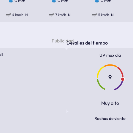
0 mm
0 mm
0 mm
4 km/h
N
7 km/h
N
5 km/h
N
Detalles del tiempo
VE
UV max día
9
Muy alto
Rachas de viento