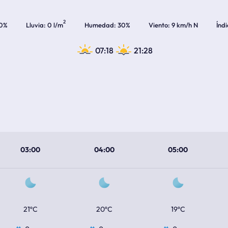
2
0%
Lluvia
0 l/m
Humedad
30%
Viento
9 km/h N
Índ
07:18
21:28
03:00
04:00
05:00
21ºC
20ºC
19ºC