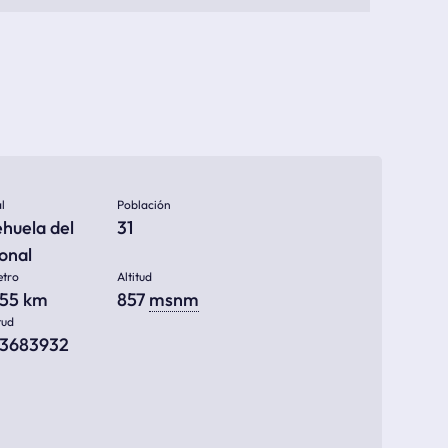
l
Población
huela del
31
onal
etro
Altitud
055 km
857
msnm
tud
53683932