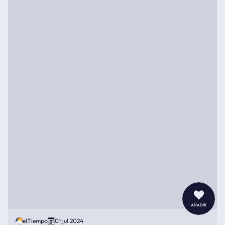
añadir
elTiempo
01 jul 2024