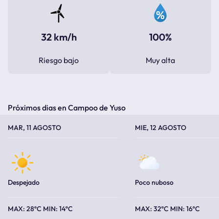
32 km/h
100%
Riesgo bajo
Muy alta
Próximos dias en Campoo de Yuso
TEMPERATURA MÁXIMA
TEMPERATURA MÍNIMA
TEMPERATURA MÁXIMA
TEMPERATURA MÍNIMA
MAR, 11 AGOSTO
MIE, 12 AGOSTO
Despejado
Poco nuboso
28ºC
14ºC
32ºC
16ºC