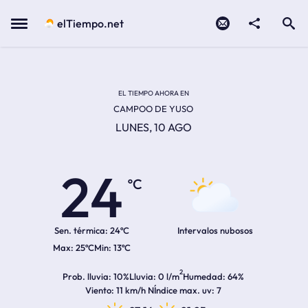
Contacto
compartir
Open search
Menu
elTiempo.net
Temperatura actual:
Temperatura máxima:
Temperatura mínima:
Hora de amanecer
Hora de anochecer
EL TIEMPO AHORA EN
CAMPOO DE YUSO
LUNES, 10 AGO
24
ºC
Sen. térmica:
24ºC
Intervalos nubosos
25ºC
13ºC
2
Prob. lluvia
10%
Lluvia
0 l/m
Humedad
64%
Viento
11 km/h N
Índice max. uv
7