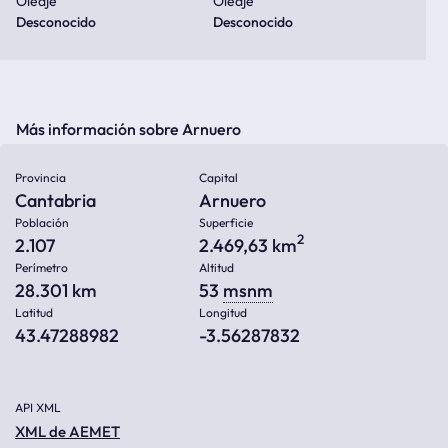
Oleaje
Oleaje
Desconocido
Desconocido
Más información sobre Arnuero
Provincia
Capital
Cantabria
Arnuero
Población
Superficie
2
2.107
2.469,63 km
Perímetro
Altitud
28.301 km
53
msnm
Latitud
Longitud
43.47288982
-3.56287832
API XML
XML de AEMET