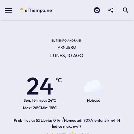
Contacto
compartir
Open search
Menu
elTiempo.net
Temperatura actual:
Temperatura máxima:
Temperatura mínima:
Hora de amanecer
Hora de anochecer
EL TIEMPO AHORA EN
ARNUERO
LUNES, 10 AGO
24
ºC
Sen. térmica:
24ºC
Nuboso
26ºC
18ºC
2
Prob. lluvia
5%
Lluvia
0 l/m
Humedad
70%
Viento
5 km/h N
Índice max. uv
7