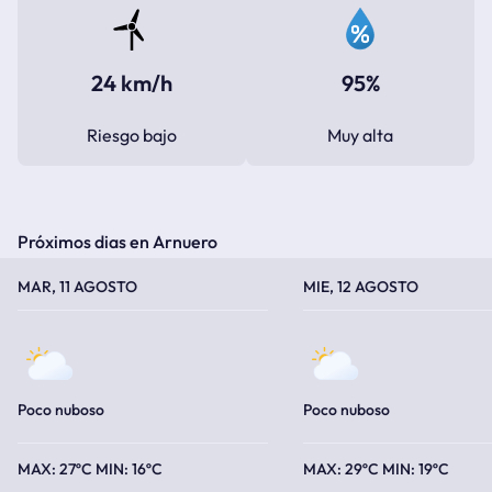
24 km/h
95%
Riesgo bajo
Muy alta
Próximos dias en Arnuero
TEMPERATURA MÁXIMA
TEMPERATURA MÍNIMA
TEMPERATURA MÁXIMA
TEMPERATURA MÍNIMA
MAR, 11 AGOSTO
MIE, 12 AGOSTO
Poco nuboso
Poco nuboso
27ºC
16ºC
29ºC
19ºC