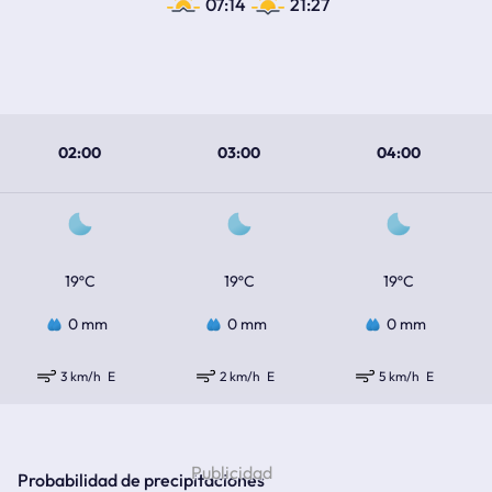
07:14
21:27
02:00
03:00
04:00
19ºC
19ºC
19ºC
0 mm
0 mm
0 mm
3 km/h
E
2 km/h
E
5 km/h
E
Probabilidad de precipitaciones