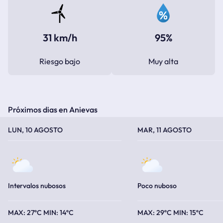
31 km/h
95%
Riesgo bajo
Muy alta
Próximos dias en Anievas
TEMPERATURA MÁXIMA
TEMPERATURA MÍNIMA
TEMPERATURA MÁXIMA
TEMPERATURA MÍNIMA
LUN, 10 AGOSTO
MAR, 11 AGOSTO
Intervalos nubosos
Poco nuboso
27ºC
14ºC
29ºC
15ºC