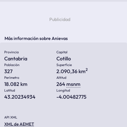
Más información sobre Anievas
Provincia
Capital
Cantabria
Cotillo
Población
Superficie
2
327
2.090,36 km
Perímetro
Altitud
18.082 km
264
msnm
Latitud
Longitud
43.20234934
-4.00482775
API XML
XML de AEMET