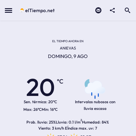
Contacto
compartir
Open search
Menu
elTiempo.net
Temperatura actual:
Temperatura máxima:
Temperatura mínima:
Hora de amanecer
Hora de anochecer
EL TIEMPO AHORA EN
ANIEVAS
DOMINGO, 9 AGO
20
ºC
Sen. térmica:
20ºC
Intervalos nubosos con
lluvia escasa
26ºC
16ºC
2
Prob. lluvia
25%
Lluvia
0.1 l/m
Humedad
84%
Viento
3 km/h E
Índice max. uv
7