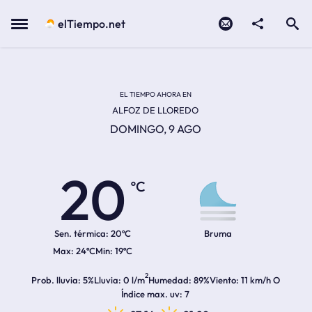
Contacto
compartir
Open search
Menu
elTiempo.net
Temperatura actual:
Temperatura máxima:
Temperatura mínima:
Hora de amanecer
Hora de anochecer
EL TIEMPO AHORA EN
ALFOZ DE LLOREDO
DOMINGO, 9 AGO
20
ºC
Sen. térmica:
20ºC
Bruma
24ºC
19ºC
2
Prob. lluvia
5%
Lluvia
0 l/m
Humedad
89%
Viento
11 km/h O
Índice max. uv
7