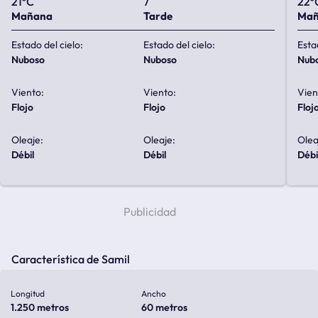
21ºC
7
22º
Mañana
Tarde
Ma
Estado del cielo:
Estado del cielo:
Esta
nuboso
nuboso
nub
Viento:
Viento:
Vien
flojo
flojo
floj
Oleaje:
Oleaje:
Olea
débil
débil
débi
Característica de Samil
Longitud
Ancho
1.250 metros
60 metros