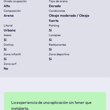
Grado ocupación
Tipo de arena
Alto
Dorada
Composición
Condiciones
Arena
Oleaje moderado / Oleaje
fuerte
Litoral
Parking
Urbana
Sí
Aseos
Lavapies
Sí
Sí
Duchas
Restaurantes
Sí
Sí
Zona infantil
Zona deportiva
Sí
Sí
Zona surf
No
La experiencia de una aplicación sin tener que
instalarla.