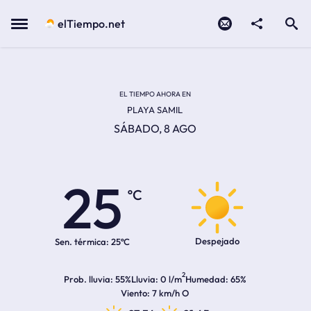
Contacto
compartir
Open search
Menu
elTiempo.net
EL TIEMPO EN LA
Temperatura actual:
Hora de amanecer
Hora de anochecer
EL TIEMPO AHORA EN
PLAYA SAMIL
SÁBADO, 8 AGO
25
ºC
Despejado
Sen. térmica:
25ºC
2
Prob. lluvia
55%
Lluvia
0 l/m
Humedad
65%
Viento
7 km/h O