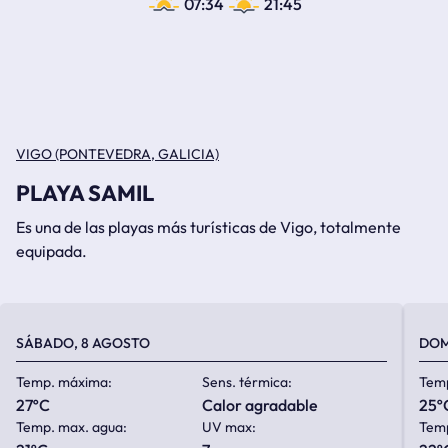
07:34
21:45
VIGO (PONTEVEDRA, GALICIA)
PLAYA SAMIL
Es una de las playas más turísticas de Vigo, totalmente
equipada.
SÁBADO, 8 AGOSTO
DOM
Temp. máxima:
Sens. térmica:
Tem
27ºC
calor agradable
25º
Temp. max. agua:
UV max:
Temp