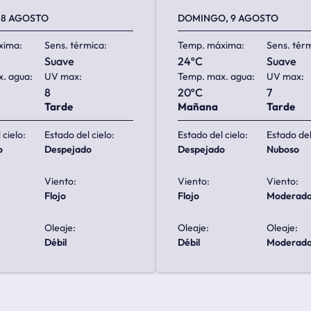
 8 AGOSTO
DOMINGO, 9 AGOSTO
xima:
Sens. térmica:
Temp. máxima:
Sens. tér
suave
24ºC
suave
. agua:
UV max:
Temp. max. agua:
UV max:
8
20ºC
7
Tarde
Mañana
Tarde
 cielo:
Estado del cielo:
Estado del cielo:
Estado del
o
despejado
despejado
nuboso
Viento:
Viento:
Viento:
flojo
flojo
moderad
Oleaje:
Oleaje:
Oleaje:
débil
débil
moderad