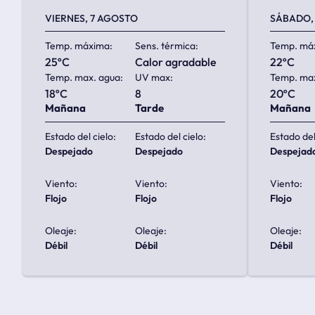
VIERNES, 7 AGOSTO
SÁBADO,
Temp. máxima:
Sens. térmica:
Temp. má
25ºC
calor agradable
22ºC
Temp. max. agua:
UV max:
Temp. max
18ºC
8
20ºC
Mañana
Tarde
Mañana
Estado del cielo:
Estado del cielo:
Estado del
despejado
despejado
despejad
Viento:
Viento:
Viento:
flojo
flojo
flojo
Oleaje:
Oleaje:
Oleaje:
débil
débil
débil