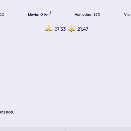
2
0%
Lluvia
0 l/m
Humedad
87%
Vie
07:33
21:47
paseos.