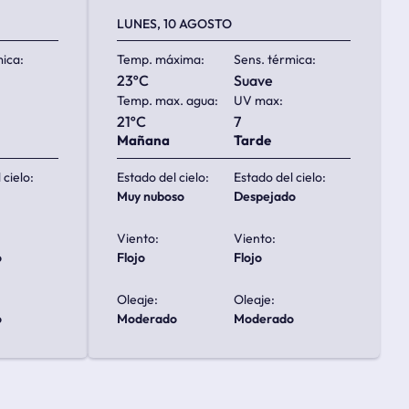
LUNES, 10 AGOSTO
mica:
Temp. máxima:
Sens. térmica:
23ºC
suave
Temp. max. agua:
UV max:
21ºC
7
Mañana
Tarde
 cielo:
Estado del cielo:
Estado del cielo:
muy nuboso
despejado
Viento:
Viento:
o
flojo
flojo
Oleaje:
Oleaje:
o
moderado
moderado