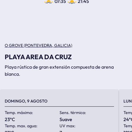
07:35
21:45
O GROVE (PONTEVEDRA, GALICIA)
PLAYA AREA DA CRUZ
Playa rústica de gran extensión compuesta de arena
blanca.
DOMINGO, 9 AGOSTO
LUN
Temp. máxima:
Sens. térmica:
Tem
23ºC
suave
24º
Temp. max. agua:
UV max:
Temp