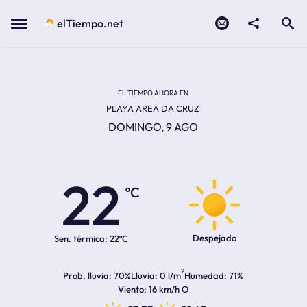
Contacto
compartir
Open search
Menu
elTiempo.net
EL TIEMPO EN LA
Temperatura actual:
Hora de amanecer
Hora de anochecer
EL TIEMPO AHORA EN
PLAYA AREA DA CRUZ
DOMINGO, 9 AGO
22
ºC
Despejado
Sen. térmica:
22ºC
2
Prob. lluvia
70%
Lluvia
0 l/m
Humedad
71%
Viento
16 km/h O