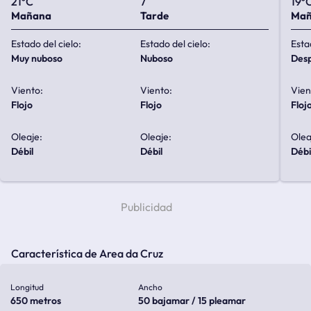
21ºC
7
19º
Mañana
Tarde
Ma
Estado del cielo:
Estado del cielo:
Esta
muy nuboso
nuboso
de
Viento:
Viento:
Vien
flojo
flojo
floj
Oleaje:
Oleaje:
Olea
débil
débil
débi
Característica de Area da Cruz
Longitud
Ancho
650 metros
50 bajamar / 15 pleamar