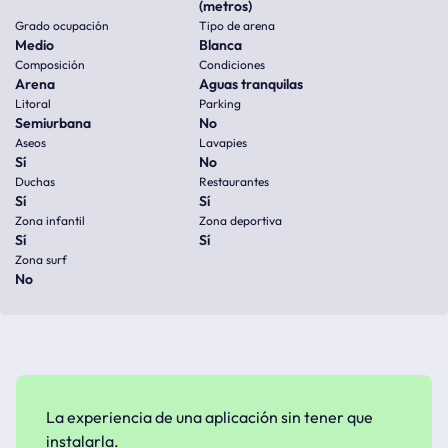
(metros)
Grado ocupación
Tipo de arena
Medio
Blanca
Composición
Condiciones
Arena
Aguas tranquilas
Litoral
Parking
Semiurbana
No
Aseos
Lavapies
Sí
No
Duchas
Restaurantes
Sí
Sí
Zona infantil
Zona deportiva
Sí
Sí
Zona surf
No
La experiencia de una aplicación sin tener que
instalarla.