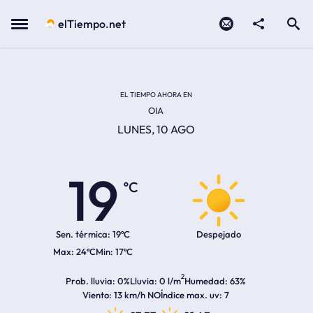
Contacto
compartir
Open search
Menu
elTiempo.net
Temperatura actual:
Temperatura máxima:
Temperatura mínima:
Hora de amanecer
Hora de anochecer
EL TIEMPO AHORA EN
OIA
LUNES, 10 AGO
19
ºC
Sen. térmica:
19ºC
Despejado
24ºC
17ºC
2
Prob. lluvia
0%
Lluvia
0 l/m
Humedad
63%
Viento
13 km/h NO
Índice max. uv
7