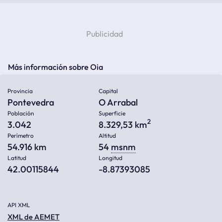
Más información sobre Oia
Provincia
Capital
Pontevedra
O Arrabal
Población
Superficie
2
3.042
8.329,53 km
Perímetro
Altitud
54.916 km
54
msnm
Latitud
Longitud
42.00115844
-8.87393085
API XML
XML de AEMET