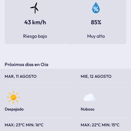
43 km/h
85%
Riesgo bajo
Muy alta
Próximos dias en Oia
TEMPERATURA MÁXIMA
TEMPERATURA MÍNIMA
TEMPERATURA MÁXIMA
TEMPERATURA MÍNIMA
MAR, 11 AGOSTO
MIE, 12 AGOSTO
Despejado
Nuboso
23ºC
16ºC
22ºC
15ºC