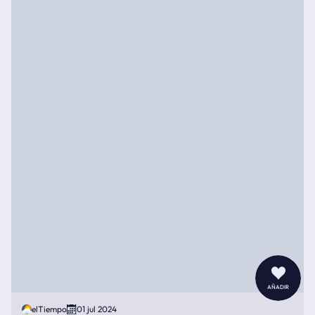
añadir
elTiempo
01 jul 2024