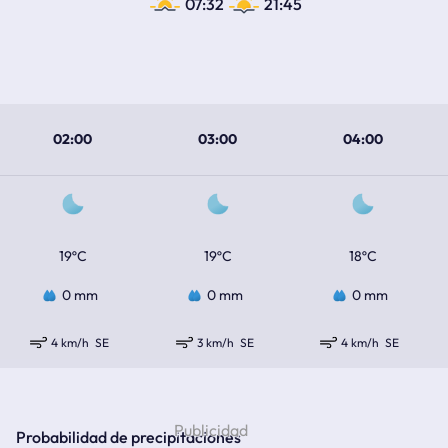
07:32
21:45
02:00
03:00
04:00
19ºC
19ºC
18ºC
0 mm
0 mm
0 mm
4 km/h
SE
3 km/h
SE
4 km/h
SE
Probabilidad de precipitaciones