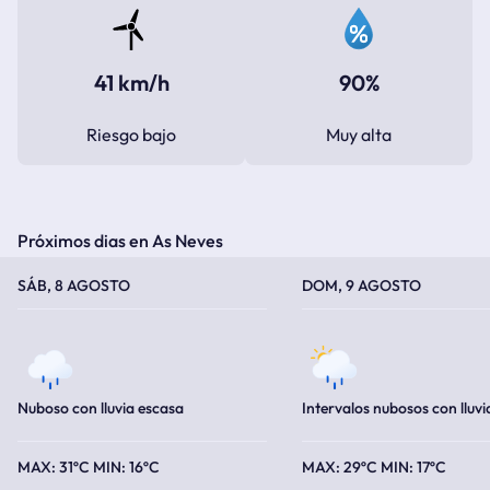
41 km/h
90%
Riesgo bajo
Muy alta
Próximos dias en As Neves
TEMPERATURA MÁXIMA
TEMPERATURA MÍNIMA
TEMPERATURA MÁXIMA
TEMPERATURA MÍNIMA
SÁB, 8 AGOSTO
DOM, 9 AGOSTO
Nuboso con lluvia escasa
Intervalos nubosos con lluvi
31ºC
16ºC
29ºC
17ºC