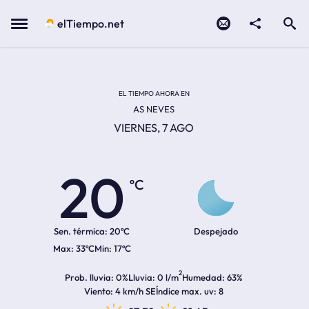
Contacto
compartir
Open search
Menu
elTiempo.net
Temperatura actual:
Temperatura máxima:
Temperatura mínima:
Hora de amanecer
Hora de anochecer
EL TIEMPO AHORA EN
AS NEVES
VIERNES, 7 AGO
20
ºC
Sen. térmica:
20ºC
Despejado
33ºC
17ºC
2
Prob. lluvia
0%
Lluvia
0 l/m
Humedad
63%
Viento
4 km/h SE
Índice max. uv
8