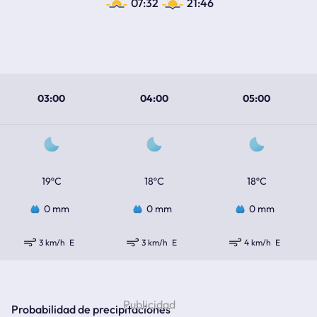
07:32
21:46
03:00
04:00
05:00
19ºC
18ºC
18ºC
0 mm
0 mm
0 mm
3 km/h
E
3 km/h
E
4 km/h
E
Probabilidad de precipitaciones