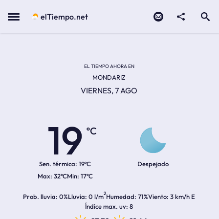
Contacto
compartir
Open search
Menu
elTiempo.net
Temperatura actual:
Temperatura máxima:
Temperatura mínima:
Hora de amanecer
Hora de anochecer
EL TIEMPO AHORA EN
MONDARIZ
VIERNES, 7 AGO
19
ºC
Sen. térmica:
19ºC
Despejado
32ºC
17ºC
2
Prob. lluvia
0%
Lluvia
0 l/m
Humedad
71%
Viento
3 km/h E
Índice max. uv
8