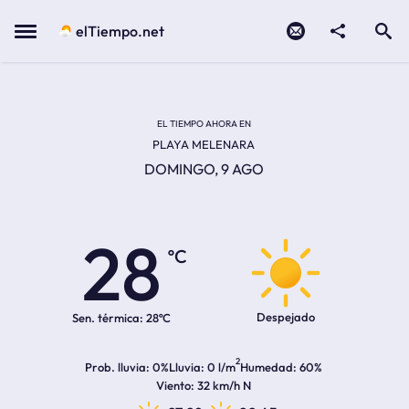
Contacto
compartir
Open search
Menu
elTiempo.net
EL TIEMPO EN LA
Temperatura actual:
Hora de amanecer
Hora de anochecer
EL TIEMPO AHORA EN
PLAYA MELENARA
DOMINGO, 9 AGO
28
ºC
Despejado
Sen. térmica:
28ºC
2
Prob. lluvia
0%
Lluvia
0 l/m
Humedad
60%
Viento
32 km/h N