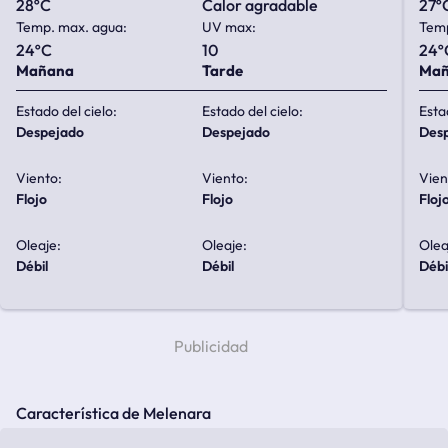
28ºC
calor agradable
27º
Temp. max. agua:
UV max:
Temp
24ºC
10
24º
Mañana
Tarde
Ma
Estado del cielo:
Estado del cielo:
Esta
despejado
despejado
de
Viento:
Viento:
Vien
flojo
flojo
floj
Oleaje:
Oleaje:
Olea
débil
débil
débi
Característica de Melenara