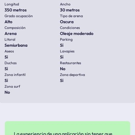
Longitud
Ancho
350 metros
30 metros
Grado ocupación
Tipo de arena
Alto
Oscura
Composición
Condiciones
Arena
Oleaje moderado
Litoral
Parking
Semiurbana
Sí
Aseos
Lavapies
Sí
Sí
Duchas
Restaurantes
Sí
No
Zona infantil
Zona deportiva
Sí
Sí
Zona surf
No
La experiencia de una aplicación sin tener que