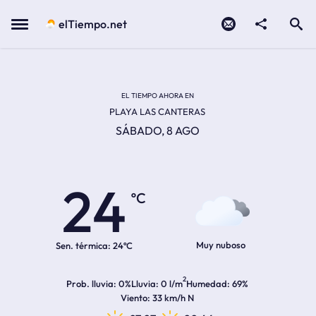
Contacto
compartir
Open search
Menu
elTiempo.net
EL TIEMPO EN LA
Temperatura actual:
Hora de amanecer
Hora de anochecer
EL TIEMPO AHORA EN
PLAYA LAS CANTERAS
SÁBADO, 8 AGO
24
ºC
Muy nuboso
Sen. térmica:
24ºC
2
Prob. lluvia
0%
Lluvia
0 l/m
Humedad
69%
Viento
33 km/h N