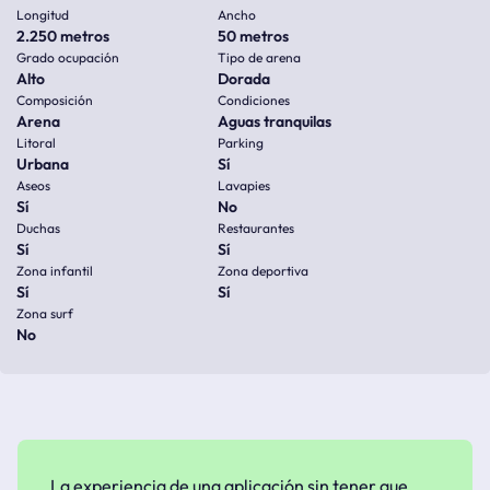
Longitud
Ancho
2.250 metros
50 metros
Grado ocupación
Tipo de arena
Alto
Dorada
Composición
Condiciones
Arena
Aguas tranquilas
Litoral
Parking
Urbana
Sí
Aseos
Lavapies
Sí
No
Duchas
Restaurantes
Sí
Sí
Zona infantil
Zona deportiva
Sí
Sí
Zona surf
No
La experiencia de una aplicación sin tener que