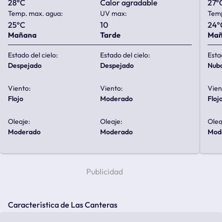
28ºC
calor agradable
27º
Temp. max. agua:
UV max:
Temp
25ºC
10
24º
Mañana
Tarde
Ma
Estado del cielo:
Estado del cielo:
Esta
despejado
despejado
nub
Viento:
Viento:
Vien
flojo
moderado
floj
Oleaje:
Oleaje:
Olea
moderado
moderado
mo
Característica de Las Canteras