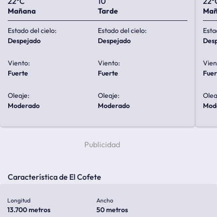
22ºC
10
22º
Mañana
Tarde
Ma
Estado del cielo:
Estado del cielo:
Esta
despejado
despejado
de
Viento:
Viento:
Vien
fuerte
fuerte
fue
Oleaje:
Oleaje:
Olea
moderado
moderado
mo
Característica de El Cofete
Longitud
Ancho
13.700 metros
50 metros