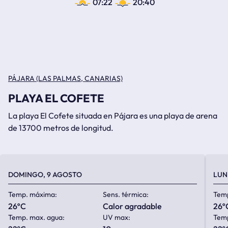
07:22
20:40
PÁJARA (LAS PALMAS, CANARIAS)
PLAYA EL COFETE
La playa El Cofete situada en Pájara es una playa de arena
de 13700 metros de longitud.
DOMINGO, 9 AGOSTO
LUN
Temp. máxima:
Sens. térmica:
Tem
26ºC
calor agradable
26º
Temp. max. agua:
UV max:
Temp