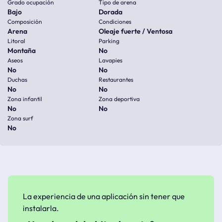
Grado ocupación
Tipo de arena
Bajo
Dorada
Composición
Condiciones
Arena
Oleaje fuerte / Ventosa
Litoral
Parking
Montaña
No
Aseos
Lavapies
No
No
Duchas
Restaurantes
No
No
Zona infantil
Zona deportiva
No
No
Zona surf
No
La experiencia de una aplicación sin tener que
instalarla.