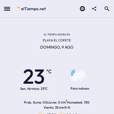
Contacto
compartir
Open search
Menu
elTiempo.net
EL TIEMPO EN LA
Temperatura actual:
Hora de amanecer
Hora de anochecer
EL TIEMPO AHORA EN
PLAYA EL COFETE
DOMINGO, 9 AGO
23
ºC
Poco nuboso
Sen. térmica:
23ºC
2
Prob. lluvia
0%
Lluvia
0 l/m
Humedad
78%
Viento
35 km/h N