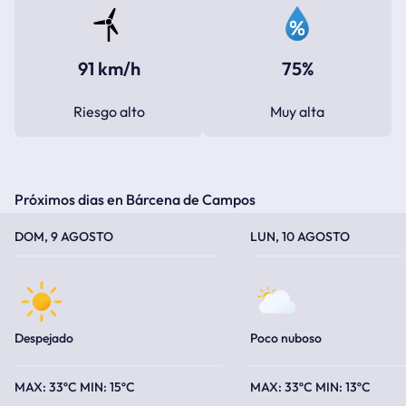
91 km/h
75%
Riesgo alto
Muy alta
Próximos dias en Bárcena de Campos
TEMPERATURA MÁXIMA
TEMPERATURA MÍNIMA
TEMPERATURA MÁXIMA
TEMPERATURA MÍNIMA
DOM, 9 AGOSTO
LUN, 10 AGOSTO
Despejado
Poco nuboso
33ºC
15ºC
33ºC
13ºC