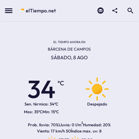
Contacto
compartir
Open search
Menu
elTiempo.net
Temperatura actual:
Temperatura máxima:
Temperatura mínima:
Hora de amanecer
Hora de anochecer
EL TIEMPO AHORA EN
BÁRCENA DE CAMPOS
SÁBADO, 8 AGO
34
ºC
Sen. térmica:
34ºC
Despejado
35ºC
15ºC
2
Prob. lluvia
70%
Lluvia
0 l/m
Humedad
20%
Viento
17 km/h SO
Índice max. uv
8