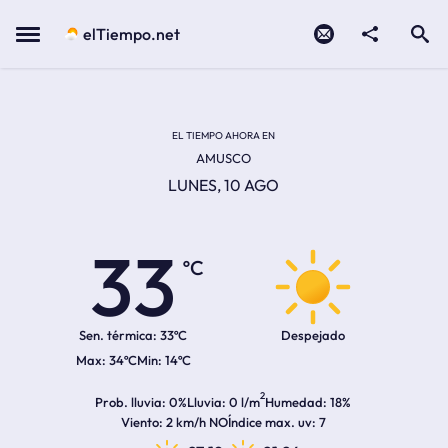
Contacto
compartir
Open search
Menu
elTiempo.net
Temperatura actual:
Temperatura máxima:
Temperatura mínima:
Hora de amanecer
Hora de anochecer
EL TIEMPO AHORA EN
AMUSCO
LUNES, 10 AGO
33
ºC
Sen. térmica:
33ºC
Despejado
34ºC
14ºC
2
Prob. lluvia
0%
Lluvia
0 l/m
Humedad
18%
Viento
2 km/h NO
Índice max. uv
7