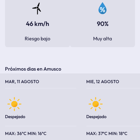
46 km/h
90%
Riesgo bajo
Muy alta
Próximos dias en Amusco
TEMPERATURA MÁXIMA
TEMPERATURA MÍNIMA
TEMPERATURA MÁXIMA
TEMPERATURA MÍNIMA
MAR, 11 AGOSTO
MIE, 12 AGOSTO
Despejado
Despejado
36ºC
16ºC
37ºC
18ºC