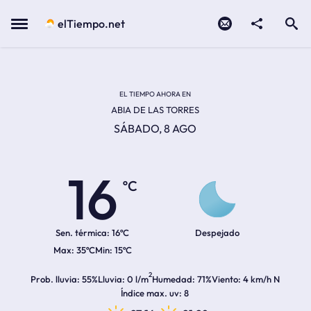
Contacto
compartir
Open search
Menu
elTiempo.net
Temperatura actual:
Temperatura máxima:
Temperatura mínima:
Hora de amanecer
Hora de anochecer
EL TIEMPO AHORA EN
ABIA DE LAS TORRES
SÁBADO, 8 AGO
16
ºC
Sen. térmica:
16ºC
Despejado
35ºC
15ºC
2
Prob. lluvia
55%
Lluvia
0 l/m
Humedad
71%
Viento
4 km/h N
Índice max. uv
8