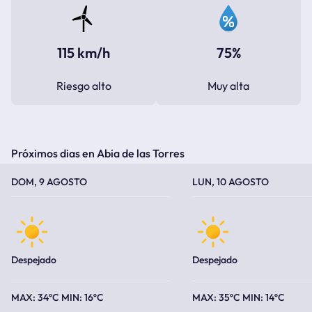
115 km/h
75%
Riesgo alto
Muy alta
Próximos dias en Abia de las Torres
TEMPERATURA MÁXIMA
TEMPERATURA MÍNIMA
TEMPERATURA MÁXIMA
TEMPERATURA MÍNIMA
DOM, 9 AGOSTO
LUN, 10 AGOSTO
Despejado
Despejado
34ºC
16ºC
35ºC
14ºC