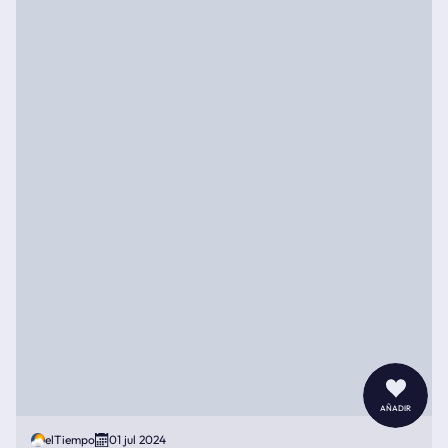
añadir
elTiempo
01 jul 2024