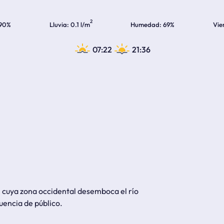
2
90%
Lluvia
0.1 l/m
Humedad
69%
Vie
07:22
21:36
n cuya zona occidental desemboca el río
luencia de público.