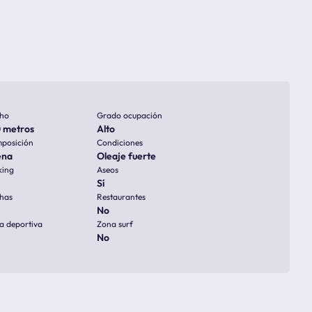
ho
Grado ocupación
 metros
Alto
posición
Condiciones
ena
Oleaje fuerte
king
Aseos
Sí
has
Restaurantes
No
a deportiva
Zona surf
No