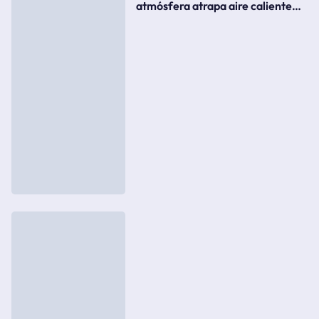
atmósfera atrapa aire caliente
como si fuera una tapa