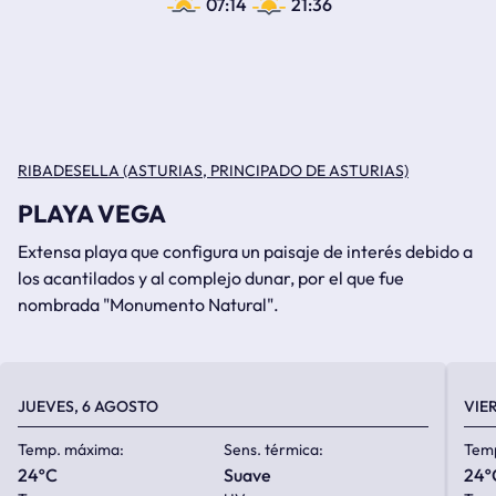
07:14
21:36
RIBADESELLA (ASTURIAS, PRINCIPADO DE ASTURIAS)
PLAYA VEGA
Extensa playa que configura un paisaje de interés debido a
los acantilados y al complejo dunar, por el que fue
nombrada "Monumento Natural".
JUEVES, 6 AGOSTO
VIE
Temp. máxima:
Sens. térmica:
Tem
24ºC
suave
24º