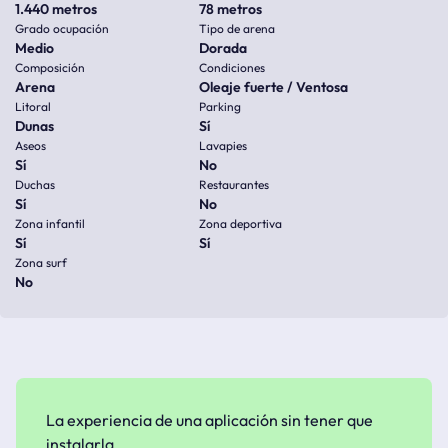
1.440 metros
78 metros
Grado ocupación
Tipo de arena
Medio
Dorada
Composición
Condiciones
Arena
Oleaje fuerte / Ventosa
Litoral
Parking
Dunas
Sí
Aseos
Lavapies
Sí
No
Duchas
Restaurantes
Sí
No
Zona infantil
Zona deportiva
Sí
Sí
Zona surf
No
La experiencia de una aplicación sin tener que
instalarla.