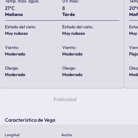
Temp. max. agua:
UV max:
Temp
21ºC
8
20º
Mañana
Tarde
Ma
Estado del cielo:
Estado del cielo:
Esta
muy nuboso
muy nuboso
mu
Viento:
Viento:
Vien
moderado
moderado
floj
Oleaje:
Oleaje:
Olea
moderado
moderado
mo
Característica de Vega
Longitud
Ancho