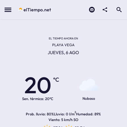
Contacto
compartir
Open search
Menu
elTiempo.net
EL TIEMPO EN LA
Temperatura actual:
Hora de amanecer
Hora de anochecer
EL TIEMPO AHORA EN
PLAYA VEGA
JUEVES, 6 AGO
20
ºC
Nuboso
Sen. térmica:
20ºC
2
Prob. lluvia
80%
Lluvia
0 l/m
Humedad
89%
Viento
5 km/h SO