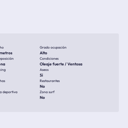
ho
Grado ocupación
metros
Alto
posición
Condiciones
ena
Oleaje fuerte / Ventosa
king
Aseos
Sí
has
Restaurantes
No
a deportiva
Zona surf
No