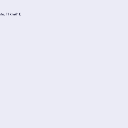
nto
11 km/h E