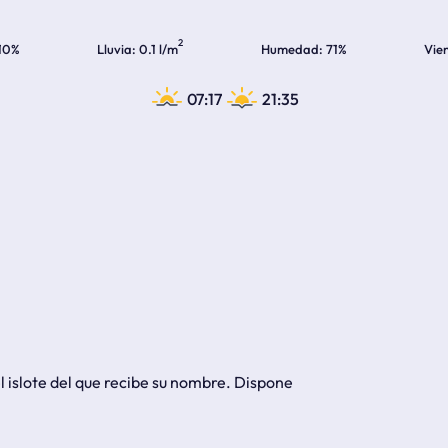
2
10%
Lluvia
0.1 l/m
Humedad
71%
Vie
07:17
21:35
l islote del que recibe su nombre. Dispone