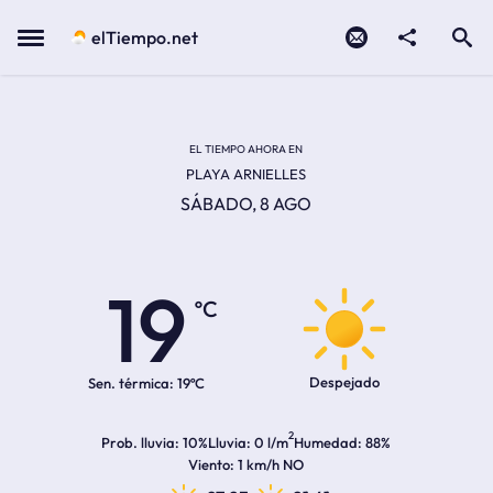
Contacto
compartir
Open search
Menu
elTiempo.net
EL TIEMPO EN LA
Temperatura actual:
Hora de amanecer
Hora de anochecer
EL TIEMPO AHORA EN
PLAYA ARNIELLES
SÁBADO, 8 AGO
19
ºC
Despejado
Sen. térmica:
19ºC
2
Prob. lluvia
10%
Lluvia
0 l/m
Humedad
88%
Viento
1 km/h NO