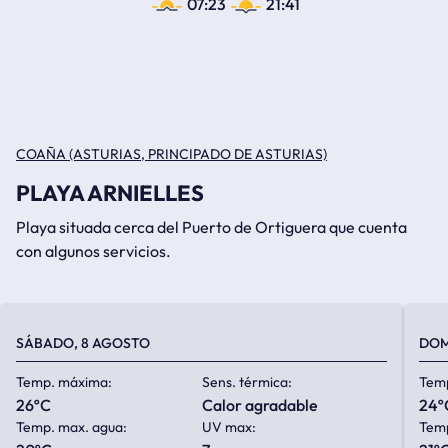
07:23
21:41
COAÑA (ASTURIAS, PRINCIPADO DE ASTURIAS)
PLAYA ARNIELLES
Playa situada cerca del Puerto de Ortiguera que cuenta
con algunos servicios.
SÁBADO, 8 AGOSTO
DOM
Temp. máxima:
Sens. térmica:
Tem
26ºC
calor agradable
24º
Temp. max. agua:
UV max:
Temp