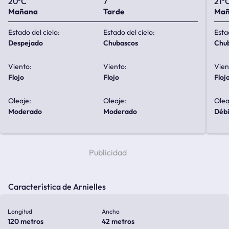
20ºC
7
21º
Mañana
Tarde
Ma
Estado del cielo:
Estado del cielo:
Esta
despejado
chubascos
ch
Viento:
Viento:
Vien
flojo
flojo
floj
Oleaje:
Oleaje:
Olea
moderado
moderado
débi
Característica de Arnielles
Longitud
Ancho
120 metros
42 metros