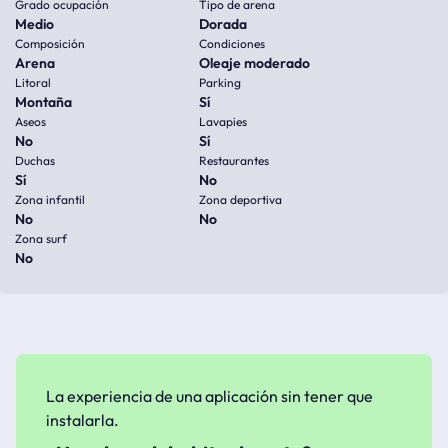
Grado ocupación
Tipo de arena
Medio
Dorada
Composición
Condiciones
Arena
Oleaje moderado
Litoral
Parking
Montaña
Sí
Aseos
Lavapies
No
Sí
Duchas
Restaurantes
Sí
No
Zona infantil
Zona deportiva
No
No
Zona surf
No
La experiencia de una aplicación sin tener que
instalarla.