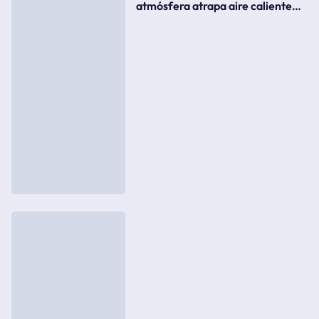
atmósfera atrapa aire caliente
como si fuera una tapa