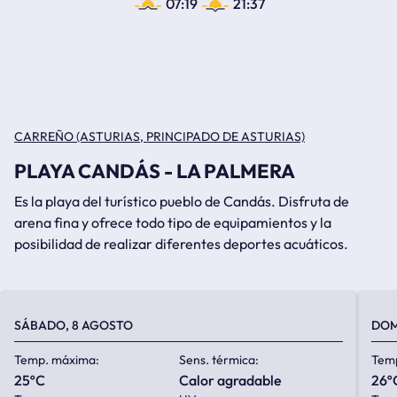
07:19
21:37
CARREÑO (ASTURIAS, PRINCIPADO DE ASTURIAS)
PLAYA CANDÁS - LA PALMERA
Es la playa del turístico pueblo de Candás. Disfruta de
arena fina y ofrece todo tipo de equipamientos y la
posibilidad de realizar diferentes deportes acuáticos.
SÁBADO, 8 AGOSTO
DOM
Temp. máxima:
Sens. térmica:
Tem
25ºC
calor agradable
26º