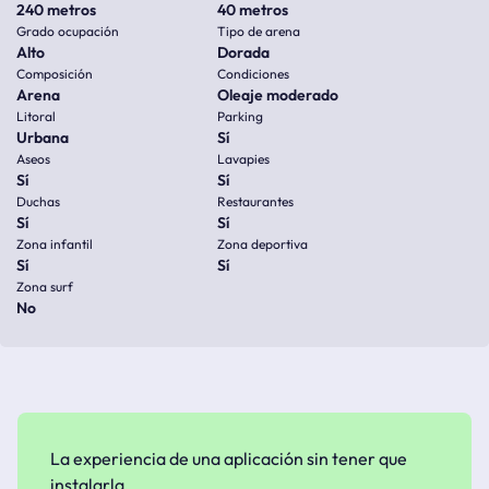
240 metros
40 metros
Grado ocupación
Tipo de arena
Alto
Dorada
Composición
Condiciones
Arena
Oleaje moderado
Litoral
Parking
Urbana
Sí
Aseos
Lavapies
Sí
Sí
Duchas
Restaurantes
Sí
Sí
Zona infantil
Zona deportiva
Sí
Sí
Zona surf
No
La experiencia de una aplicación sin tener que
instalarla.