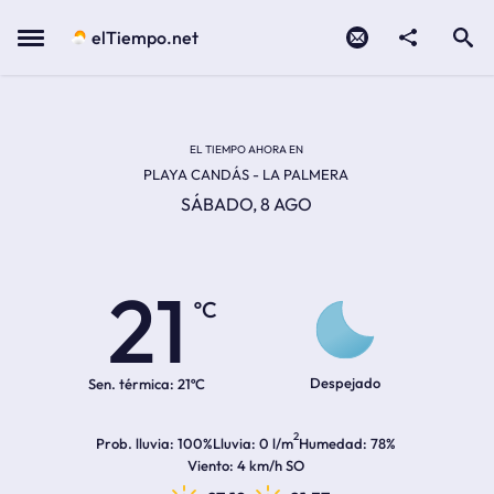
Contacto
compartir
Open search
Menu
elTiempo.net
EL TIEMPO EN LA
Temperatura actual:
Hora de amanecer
Hora de anochecer
EL TIEMPO AHORA EN
PLAYA CANDÁS - LA PALMERA
SÁBADO, 8 AGO
21
ºC
Despejado
Sen. térmica:
21ºC
2
Prob. lluvia
100%
Lluvia
0 l/m
Humedad
78%
Viento
4 km/h SO