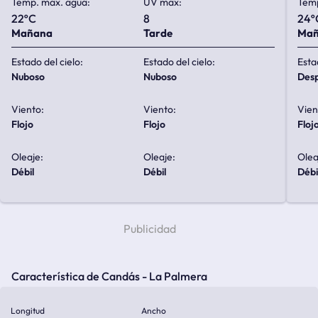
Temp. max. agua:
UV max:
Temp
22ºC
8
24º
Mañana
Tarde
Ma
Estado del cielo:
Estado del cielo:
Esta
nuboso
nuboso
de
Viento:
Viento:
Vien
flojo
flojo
floj
Oleaje:
Oleaje:
Olea
débil
débil
débi
Característica de Candás - La Palmera
Longitud
Ancho