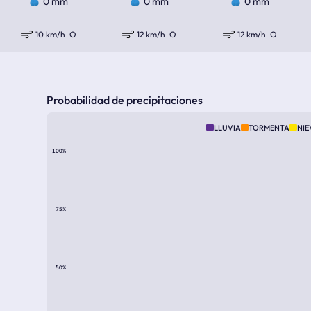
0 mm
0 mm
0 mm
10 km/h
O
12 km/h
O
12 km/h
O
Probabilidad de precipitaciones
LLUVIA
TORMENTA
NIE
100%
75%
50%