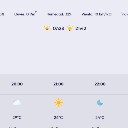
2
0%
Lluvia
0 l/m
Humedad
32%
Viento
10 km/h O
Índ
07:28
21:42
20:00
21:00
22:00
29ºC
26ºC
24ºC