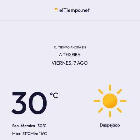
elTiempo.net
EL TIEMPO AHORA EN
A TEIXEIRA
VIERNES, 7 AGO
ºC
30
Despejado
Sen. térmica:
30ºC
31ºC
16ºC