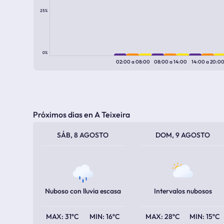
25%
0%
02:00
a
08:00
08:00
a
14:00
14:00
a
20:0
Próximos dias en A Teixeira
TEMPERATURA MÁXIMA
TEMPERATURA MÍNIMA
TEMPERATURA MÁXIMA
TEMPERATURA MÍNIMA
SÁB, 8 AGOSTO
DOM, 9 AGOSTO
Nuboso con lluvia escasa
Intervalos nubosos
31ºC
16ºC
28ºC
15ºC