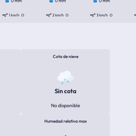
0 mm
0 mm
0 mm
1 km/h
O
2 km/h
O
3 km/h
O
Cota de nieve
Sin cota
No disponible
Humedad relativa max