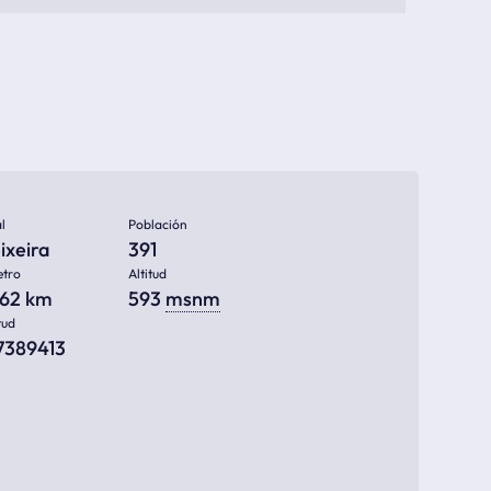
l
Población
ixeira
391
etro
Altitud
962 km
593
msnm
tud
47389413