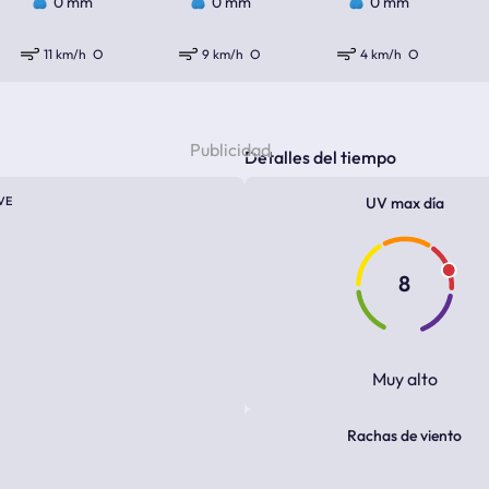
0 mm
0 mm
0 mm
11 km/h
O
9 km/h
O
4 km/h
O
Detalles del tiempo
VE
UV max día
8
Muy alto
Rachas de viento