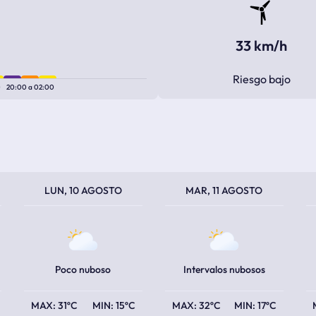
33 km/h
Riesgo bajo
0
20:00
a
02:00
TEMPERATURA MÁXIMA
TEMPERATURA MÍNIMA
TEMPERATURA MÁXIMA
TEMPERATURA MÍNIMA
TEM
TEM
LUN, 10 AGOSTO
MAR, 11 AGOSTO
Poco nuboso
Intervalos nubosos
31ºC
15ºC
32ºC
17ºC