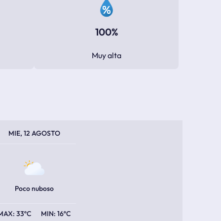
100%
Muy alta
PERATURA MÁXIMA
PERATURA MÍNIMA
MIE, 12 AGOSTO
Poco nuboso
33ºC
16ºC