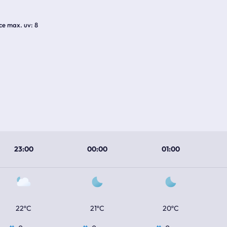
ice max. uv
8
23:00
00:00
01:00
22ºC
21ºC
20ºC