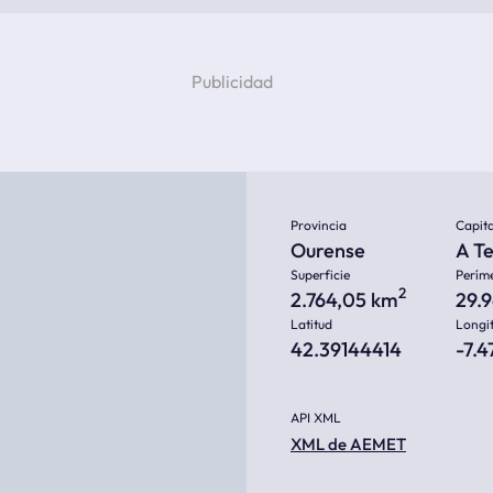
Provincia
Capita
Ourense
A Te
Superficie
Perím
2
2.764,05 km
29.
Latitud
Longi
42.39144414
-7.
API XML
XML de AEMET