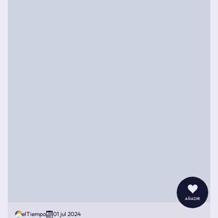
añadir
elTiempo
01 jul 2024