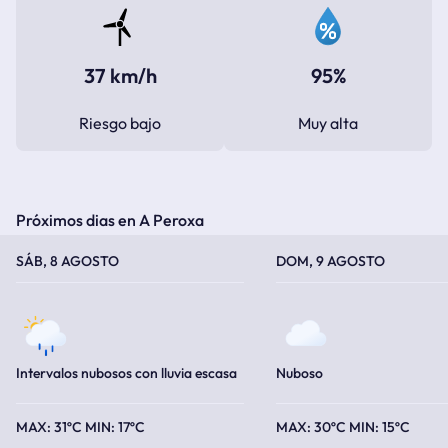
37 km/h
95%
Riesgo bajo
Muy alta
Próximos dias en A Peroxa
TEMPERATURA MÁXIMA
TEMPERATURA MÍNIMA
TEMPERATURA MÁXIMA
TEMPERATURA MÍNIMA
SÁB, 8 AGOSTO
DOM, 9 AGOSTO
Intervalos nubosos con lluvia escasa
Nuboso
31ºC
17ºC
30ºC
15ºC