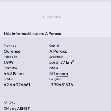
Más información sobre A Peroxa
Provincia
Capital
Ourense
A Peroxa
Población
Superficie
2
1.999
5.451,77 km
Perímetro
Altitud
43.319 km
511
msnm
Latitud
Longitud
42.44024661
-7.79431836
API XML
XML de AEMET