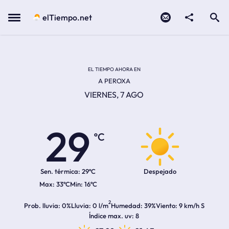
Contacto
compartir
Open search
Menu
elTiempo.net
Temperatura actual:
Temperatura máxima:
Temperatura mínima:
Hora de amanecer
Hora de anochecer
EL TIEMPO AHORA EN
A PEROXA
VIERNES, 7 AGO
29
ºC
Sen. térmica:
29ºC
Despejado
33ºC
16ºC
2
Prob. lluvia
0%
Lluvia
0 l/m
Humedad
39%
Viento
9 km/h S
Índice max. uv
8