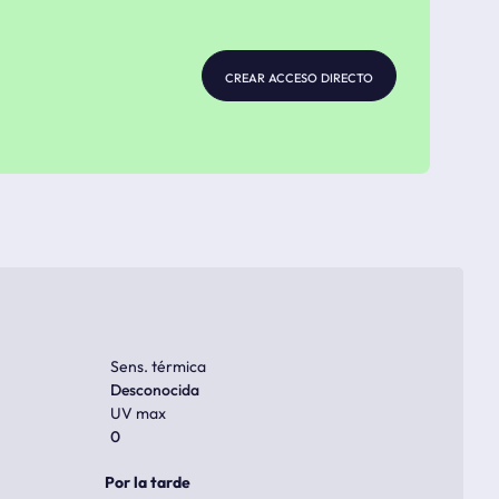
crear acceso directo
Sens. térmica
Desconocida
UV max
0
Por la tarde