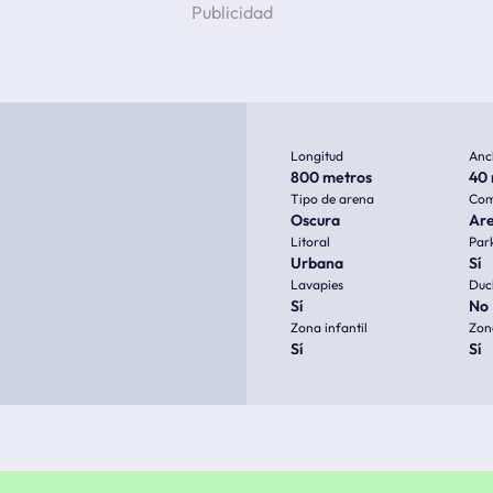
Longitud
Anc
800 metros
40 
Tipo de arena
Com
Oscura
Ar
Litoral
Par
Urbana
Sí
Lavapies
Duc
Sí
No
Zona infantil
Zon
Sí
Sí