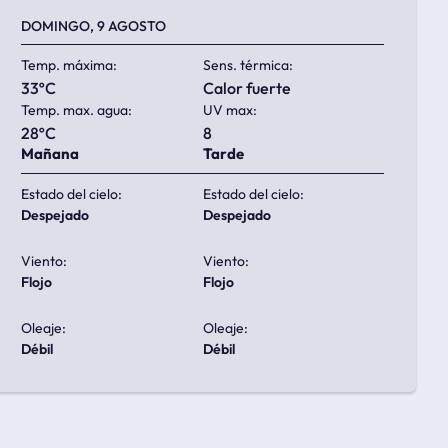
DOMINGO, 9 AGOSTO
Temp. máxima:
Sens. térmica:
33ºC
calor fuerte
Temp. max. agua:
UV max:
28ºC
8
Mañana
Tarde
Estado del cielo:
Estado del cielo:
despejado
despejado
Viento:
Viento:
flojo
flojo
Oleaje:
Oleaje:
débil
débil