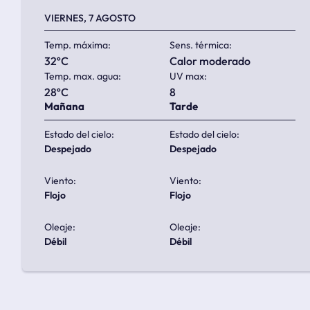
VIERNES, 7 AGOSTO
Temp. máxima:
Sens. térmica:
32ºC
calor moderado
Temp. max. agua:
UV max:
28ºC
8
Mañana
Tarde
Estado del cielo:
Estado del cielo:
despejado
despejado
Viento:
Viento:
flojo
flojo
Oleaje:
Oleaje:
débil
débil