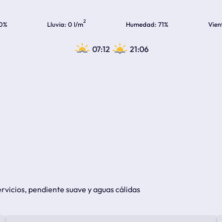
2
0%
Lluvia
0 l/m
Humedad
71%
Vien
07:12
21:06
rvicios, pendiente suave y aguas cálidas