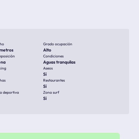
ho
Grado ocupación
metros
Alto
posición
Condiciones
ena
Aguas tranquilas
king
Aseos
Sí
has
Restaurantes
Sí
a deportiva
Zona surf
Sí