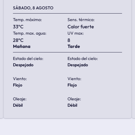
SÁBADO, 8 AGOSTO
Temp. máxima:
Sens. térmica:
33ºC
calor fuerte
Temp. max. agua:
UV max:
28ºC
8
Mañana
Tarde
Estado del cielo:
Estado del cielo:
despejado
despejado
Viento:
Viento:
flojo
flojo
Oleaje:
Oleaje:
débil
débil