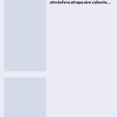
atmósfera atrapa aire caliente
como si fuera una tapa