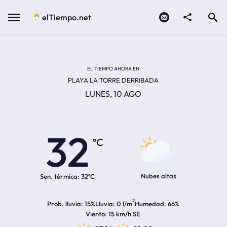
Contacto
compartir
Open search
Menu
elTiempo.net
EL TIEMPO EN LA
Temperatura actual:
Hora de amanecer
Hora de anochecer
EL TIEMPO AHORA EN
PLAYA LA TORRE DERRIBADA
LUNES, 10 AGO
32
ºC
Nubes altas
Sen. térmica:
32ºC
2
Prob. lluvia
15%
Lluvia
0 l/m
Humedad
66%
Viento
15 km/h SE