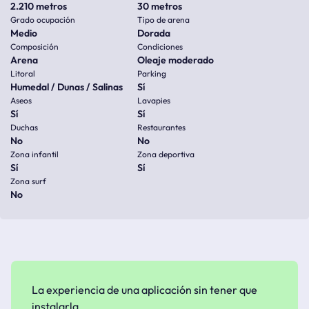
2.210 metros
30 metros
Grado ocupación
Tipo de arena
Medio
Dorada
Composición
Condiciones
Arena
Oleaje moderado
Litoral
Parking
Humedal / Dunas / Salinas
Sí
Aseos
Lavapies
Sí
Sí
Duchas
Restaurantes
No
No
Zona infantil
Zona deportiva
Sí
Sí
Zona surf
No
La experiencia de una aplicación sin tener que
instalarla.