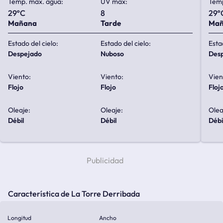
Temp. max. agua:
UV max:
Temp
29ºC
8
29º
Mañana
Tarde
Ma
Estado del cielo:
Estado del cielo:
Esta
despejado
nuboso
de
Viento:
Viento:
Vien
flojo
flojo
floj
Oleaje:
Oleaje:
Olea
débil
débil
débi
Característica de La Torre Derribada
Longitud
Ancho