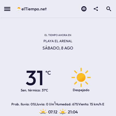
Contacto
compartir
Open search
Menu
elTiempo.net
EL TIEMPO EN LA
Temperatura actual:
Hora de amanecer
Hora de anochecer
EL TIEMPO AHORA EN
PLAYA EL ARENAL
SÁBADO, 8 AGO
31
ºC
Despejado
Sen. térmica:
31ºC
2
Prob. lluvia
0%
Lluvia
0 l/m
Humedad
67%
Viento
15 km/h E
07:12
21:04