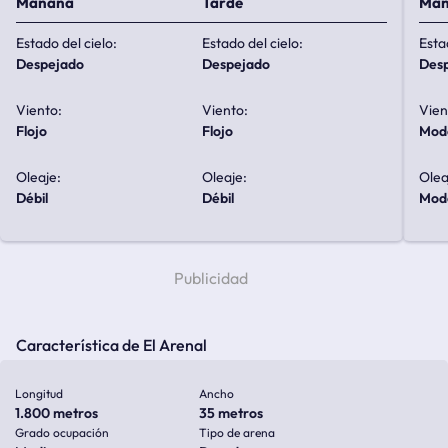
Mañana
Tarde
Ma
Estado del cielo:
Estado del cielo:
Esta
despejado
despejado
de
Viento:
Viento:
Vien
flojo
flojo
mo
Oleaje:
Oleaje:
Olea
débil
débil
mo
Característica de El Arenal
Longitud
Ancho
1.800 metros
35 metros
Grado ocupación
Tipo de arena