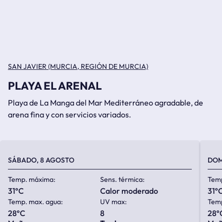
SAN JAVIER (MURCIA, REGIÓN DE MURCIA)
PLAYA EL ARENAL
Playa de La Manga del Mar Mediterráneo agradable, de
arena fina y con servicios variados.
SÁBADO, 8 AGOSTO
DOM
Temp. máxima:
Sens. térmica:
Tem
31ºC
calor moderado
31º
Temp. max. agua:
UV max:
Temp
28ºC
8
28º