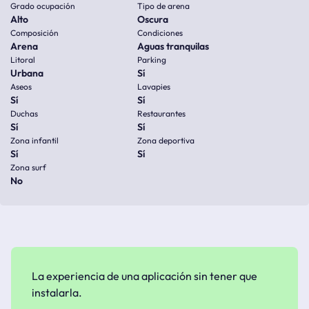
Grado ocupación
Tipo de arena
Alto
Oscura
Composición
Condiciones
Arena
Aguas tranquilas
Litoral
Parking
Urbana
Sí
Aseos
Lavapies
Sí
Sí
Duchas
Restaurantes
Sí
Sí
Zona infantil
Zona deportiva
Sí
Sí
Zona surf
No
La experiencia de una aplicación sin tener que
instalarla.