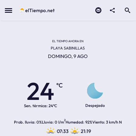
Contacto
compartir
Open search
Menu
elTiempo.net
EL TIEMPO EN LA
Temperatura actual:
Hora de amanecer
Hora de anochecer
EL TIEMPO AHORA EN
PLAYA SABINILLAS
DOMINGO, 9 AGO
24
ºC
Despejado
Sen. térmica:
24ºC
2
Prob. lluvia
0%
Lluvia
0 l/m
Humedad
92%
Viento
3 km/h N
07:33
21:19