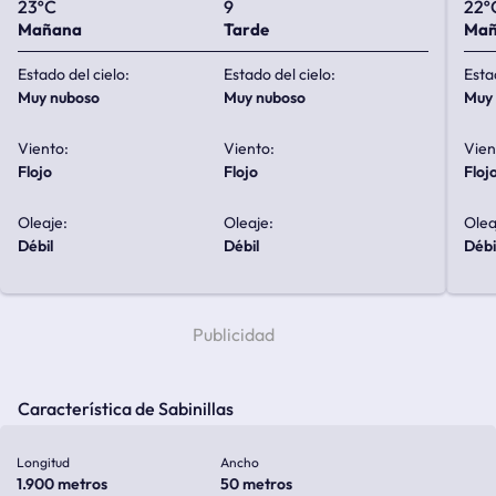
23ºC
9
22º
Mañana
Tarde
Ma
Estado del cielo:
Estado del cielo:
Esta
muy nuboso
muy nuboso
mu
Viento:
Viento:
Vien
flojo
flojo
floj
Oleaje:
Oleaje:
Olea
débil
débil
débi
Característica de Sabinillas
Longitud
Ancho
1.900 metros
50 metros